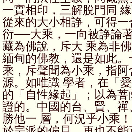
一實相印，三解脫門同 
從來的大小相諍，可得一
衍──大乘，一向被諍論
藏為佛說，斥大 乘為非
緬甸的佛教，還是如此。
乘，斥聲聞為小乘，指阿
源。如唯識 學者，在「
的「自性緣起」；以為菩
證的。中國的台、賢、禪
勝他一 層，何況乎小乘
於宗派的偏見，再也不能