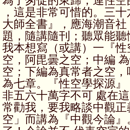
為了匆促的東歸，連性空
，這是非常可惜的。三十
大師全書』，應海潮音社
題，隨講隨刊；聽眾能聽
我本想寫（或講）一『性
空，阿毘曇之空；中編 
空；下編為真常者之空，
為七章。『性空學探源』
非五六十萬字不可 處在
常勸我，要我略談中觀正
空」而講為『中觀今論』