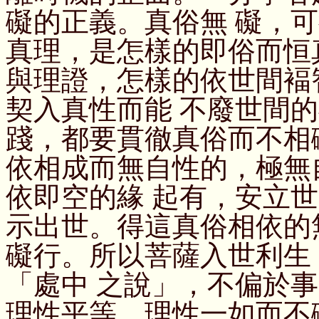
礙的正義。真俗無 礙，
真理，是怎樣的即俗而恒
與理證，怎樣的依世間褔
契入真性而能 不廢世間
踐，都要貫徹真俗而不相
依相成而無自性的，極無
依即空的緣 起有，安立
示出世。得這真俗相依的
礙行。所以菩薩入世利生
「處中 之說」，不偏於
理性平等，理性一如而不