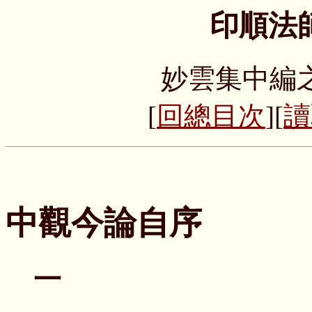
印順法
妙雲集中編
[
回總目次
][
讀
中觀今論自序
一