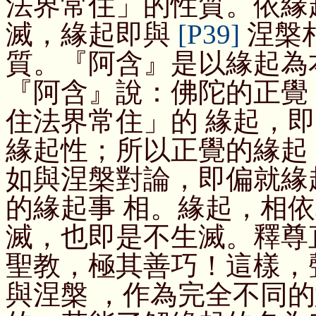
法界常住」的性質。依緣
滅，緣起即與
[P39]
涅槃
質。『阿含』是以緣起為
『阿含』說：佛陀的正覺
住法界常住」的 緣起，
緣起性；所以正覺的緣起
如與涅槃對論，即偏就緣
的緣起事 相。緣起，相
滅，也即是不生滅。釋尊
聖教，極其善巧！這樣，
與涅槃 ，作為完全不同