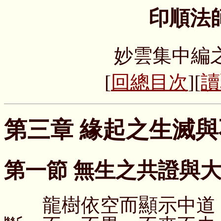
印順法
妙雲集中編
[
回總目次
][
讀
第三章 緣起之生滅
第一節 無生之共證與
龍樹依空而顯示中道，