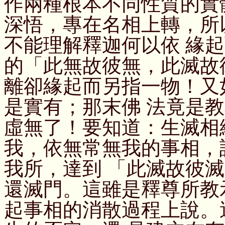
作兩種根本不同性質的實
深悟，專在名相上轉，所
不能理解釋迦何以依 緣
的「此無故彼無，此滅故
離卻緣起而另指一物！又
是實有；那末佛 法竟是
虛無了！要知道：生滅相
我，依無常無我的事相，
我所，達到 「此滅故彼
還滅門。這雖是釋尊所教
起事相的消散過程上說。