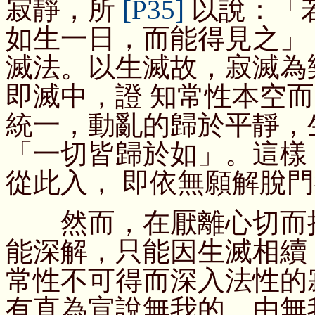
寂靜，所
[P35]
以說：「
如生一日，而能得見之」
滅法。以生滅故，寂滅為
即滅中，證 知常性本空
統一，動亂的歸於平靜，
「一切皆歸於如」。這樣
從此入， 即依無願解脫
然而，在厭離心切而拘
能深解，只能因生滅相續
常性不可得而深入法性的
有直為宣說無我的。由無