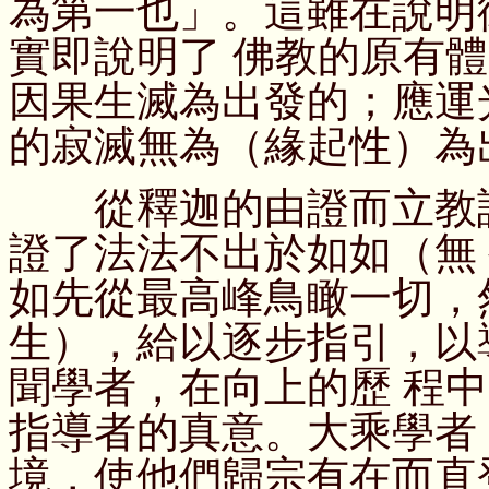
為第一也」。這雖在說明
實即說明了 佛教的原有
因果生滅為出發的；應運
的寂滅無為（緣起性）為
從釋迦的由證而立教說
證了法法不出於如如（無
如先從最高峰鳥瞰一切，
生），給以逐步指引，以
聞學者，在向上的歷 程
指導者的真意。大乘學者
境，使他們歸宗有在而直