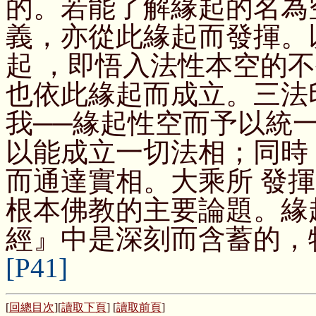
的。若能了解緣起的名為
義，亦從此緣起而發揮。
起 ，即悟入法性本空的
也依此緣起而成立。三法
我──緣起性空而予以統
以能成立一切法相；同時
而通達實相。大乘所 發
根本佛教的主要論題。緣
經』中是深刻而含蓄的，
[P41]
[
回總目次
][
讀取下頁
] [
讀取前頁
]