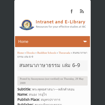
Home
»
Ebooks
»
Buddhist Schools
»
Theravada
» สนทนาภาษา
You are here
ธรรม เล่ม 6-9
สนทนาภาษาธรรม เล่ม 6-9
Posted by
Anonymous (not verified)
on
Thursday, 28 May
2009
Subtitle:
พระพุทธศาสนา---หลักคำสอน
Name:
สนอง วรอุไร
Publish Place:
สมุทรปราการ
Publisher:
ชมรมกัลยาณธรรม