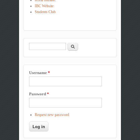
IBC Website
Students Club
Search
Search form
Username
*
Password
*
Request new password