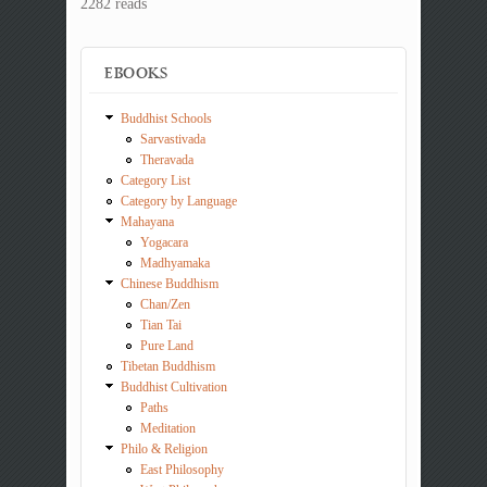
2282 reads
EBOOKS
Buddhist Schools
Sarvastivada
Theravada
Category List
Category by Language
Mahayana
Yogacara
Madhyamaka
Chinese Buddhism
Chan/Zen
Tian Tai
Pure Land
Tibetan Buddhism
Buddhist Cultivation
Paths
Meditation
Philo & Religion
East Philosophy