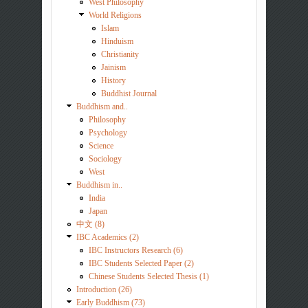
West Philosophy
World Religions
Islam
Hinduism
Christianity
Jainism
History
Buddhist Journal
Buddhism and..
Philosophy
Psychology
Science
Sociology
West
Buddhism in..
India
Japan
中文 (8)
IBC Academics (2)
IBC Instructors Research (6)
IBC Students Selected Paper (2)
Chinese Students Selected Thesis (1)
Introduction (26)
Early Buddhism (73)