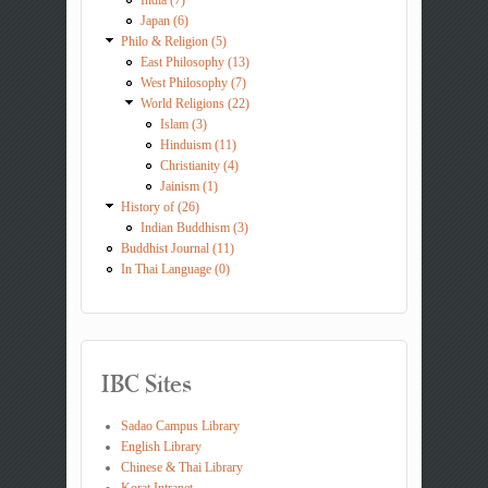
Japan (6)
Philo & Religion (5)
East Philosophy (13)
West Philosophy (7)
World Religions (22)
Islam (3)
Hinduism (11)
Christianity (4)
Jainism (1)
History of (26)
Indian Buddhism (3)
Buddhist Journal (11)
In Thai Language (0)
IBC Sites
Sadao Campus Library
English Library
Chinese & Thai Library
Korat Intranet