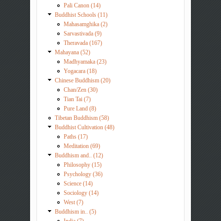
Pali Canon (14)
Buddhist Schools (11)
Mahasamghika (2)
Sarvastivada (9)
Theravada (167)
Mahayana (52)
Madhyamaka (23)
Yogacara (18)
Chinese Buddhism (20)
Chan/Zen (30)
Tian Tai (7)
Pure Land (8)
Tibetan Buddhism (58)
Buddhist Cultivation (48)
Paths (17)
Meditation (69)
Buddhism and.. (12)
Philosophy (15)
Psychology (36)
Science (14)
Sociology (14)
West (7)
Buddhism in.. (5)
India (7)