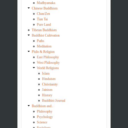
Madhyamaka
Chinese Buddhism
Chan/Zen
Tian Tai
Pure Land
Tibetan Buddhism
Buddhist Cultivation
Paths
Meditation
Philo & Religion
East Philosophy
West Philosophy
World Religions
Islam
Hinduism
Christianity
Jainism
History
Buddhist Journal
Buddhism and..
Philosophy
Psychology
Science
Sociology