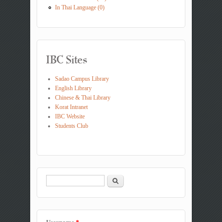
In Thai Language (0)
IBC Sites
Sadao Campus Library
English Library
Chinese & Thai Library
Korat Intranet
IBC Website
Students Club
Search
Search form