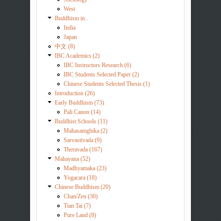
West
Buddhism in..
India
Japan
中文 (8)
IBC Academics (2)
IBC Instructors Research (6)
IBC Students Selected Paper (2)
Chinese Students Selected Thesis (1)
Introduction (26)
Early Buddhism (73)
Pali Canon (14)
Buddhist Schools (11)
Mahasamghika (2)
Sarvastivada (9)
Theravada (167)
Mahayana (52)
Madhyamaka (23)
Yogacara (18)
Chinese Buddhism (20)
Chan/Zen (30)
Tian Tai (7)
Pure Land (8)