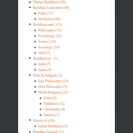
Tibetan Buddhism (58)
Buddhist Cultivation (48)
Paths (17)
Meditation (69)
Buddhism and.. (12)
Philosophy (15)
Psychology (36)
Science (14)
Sociology (14)
West (7)
Buddhism in.. (5)
India (7)
Japan (6)
Philo & Religion (5)
East Philosophy (13)
West Philosophy (7)
World Religions (22)
Islam (3)
Hinduism (11)
Christianity (4)
Jainism (1)
History of (26)
Indian Buddhism (3)
Buddhist Journal (11)