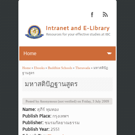
Home
»
Ebooks
»
Buddhist Schools
»
Theravada
» มหาสติปัฏ
You are here
ฐานสูตร
มหาสติปัฏฐานสูตร
Posted by
Anonymous (not verified)
on
Friday, 3 July 2009
Name:
สุภีร์ ทุมทอง
Publish Place:
กรุงเทพฯ
Publisher:
ชมรมกัลยาณธรรม
Publish Year:
2551