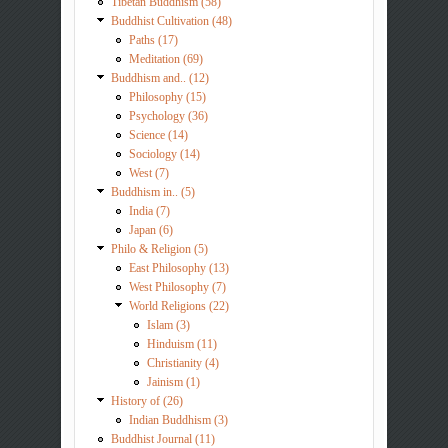
Tibetan Buddhism (58)
Buddhist Cultivation (48)
Paths (17)
Meditation (69)
Buddhism and.. (12)
Philosophy (15)
Psychology (36)
Science (14)
Sociology (14)
West (7)
Buddhism in.. (5)
India (7)
Japan (6)
Philo & Religion (5)
East Philosophy (13)
West Philosophy (7)
World Religions (22)
Islam (3)
Hinduism (11)
Christianity (4)
Jainism (1)
History of (26)
Indian Buddhism (3)
Buddhist Journal (11)