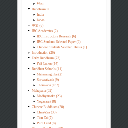
West
Buddhism in..
India
Japan
中文 (8)
IBC Academics (2)
IBC Instructors Research (6)
IBC Students Selected Paper (2)
Chinese Students Selected Thesis (1)
Introduction (26)
Early Buddhism (73)
Pali Canon (14)
Buddhist Schools (11)
Mahasamghika (2)
Sarvastivada (9)
Theravada (167)
Mahayana (52)
Madhyamaka (23)
Yogacara (18)
Chinese Buddhism (20)
Chan/Zen (30)
Tian Tai (7)
Pure Land (8)