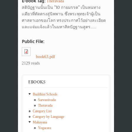
E-book Tag:
Theravada
สติปัฎฐานนั้นเป็น "10 กายมรรค" เป็นหนทาง
เเดียวที่ตัดตรงสู่นิพพาน ซึ่งพระพุทธเจ้าผู้เป็น
ศาสดาเอกของโลก ทรงประกาศไว้อย่างละเอียด
และแจ่มแจ้งแล้วในมหาสิตปัฎฐานสูตร.....
Public File:
book63.pdf
2129 reads
EBOOKS
Buddhist Schools
Sarvastivada
Theravada
Category List
Category by Language
Mahayana
Yogacara