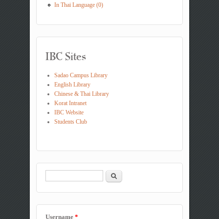
In Thai Language (0)
IBC Sites
Sadao Campus Library
English Library
Chinese & Thai Library
Korat Intranet
IBC Website
Students Club
Search
Search form
Username
*