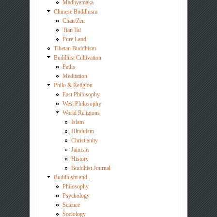
Madhyamaka
Chinese Buddhism
Chan/Zen
Tian Tai
Pure Land
Tibetan Buddhism
Buddhist Cultivation
Paths
Meditation
Philo & Religion
East Philosophy
West Philosophy
World Religions
Islam
Hinduism
Christianity
Jainism
History
Buddhist Journal
Buddhism and..
Philosophy
Psychology
Science
Sociology