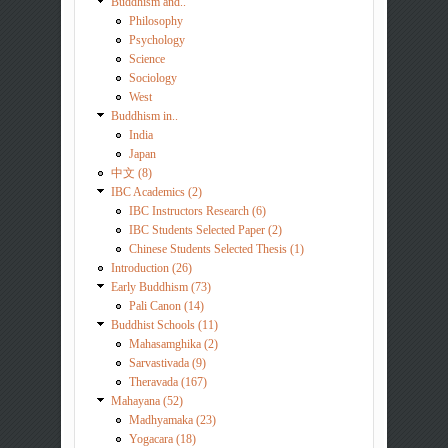
Buddhism and..
Philosophy
Psychology
Science
Sociology
West
Buddhism in..
India
Japan
中文 (8)
IBC Academics (2)
IBC Instructors Research (6)
IBC Students Selected Paper (2)
Chinese Students Selected Thesis (1)
Introduction (26)
Early Buddhism (73)
Pali Canon (14)
Buddhist Schools (11)
Mahasamghika (2)
Sarvastivada (9)
Theravada (167)
Mahayana (52)
Madhyamaka (23)
Yogacara (18)