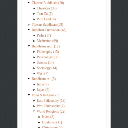
Chinese Buddhism (20)
Chan/Zen (30)
Tian Tai (7)
Pure Land (8)
Tibetan Buddhism (58)
Buddhist Cultivation (48)
Paths (17)
Meditation (69)
Buddhism and.. (12)
Philosophy (15)
Psychology (36)
Science (14)
Sociology (14)
West (7)
Buddhism in.. (5)
India (7)
Japan (6)
Philo & Religion (5)
East Philosophy (13)
West Philosophy (7)
World Religions (22)
Islam (3)
Hinduism (11)
Christianity (4)