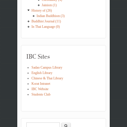
Jainism (1)
History of (26)
Indian Buddhism (3)
Buddhist Journal (11)
In Thai Language (0)
IBC Sites
Sadao Campus Library
English Library
Chinese & Thai Library
Korat Intranet
IBC Website
Students Club
Search