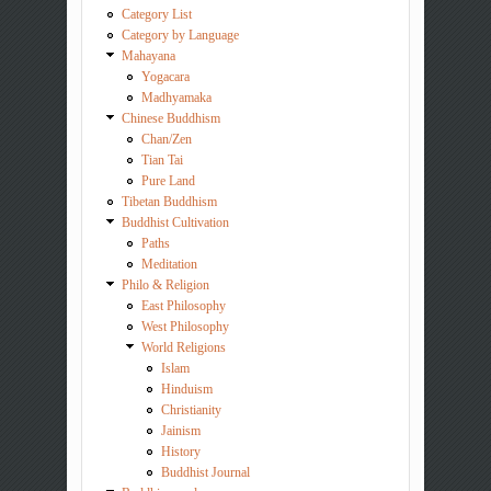
Category List
Category by Language
Mahayana
Yogacara
Madhyamaka
Chinese Buddhism
Chan/Zen
Tian Tai
Pure Land
Tibetan Buddhism
Buddhist Cultivation
Paths
Meditation
Philo & Religion
East Philosophy
West Philosophy
World Religions
Islam
Hinduism
Christianity
Jainism
History
Buddhist Journal