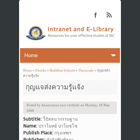
Home
»
Ebooks
»
Buddhist Schools
»
Theravada
» กุญแจส่ง
You are here
ความรู้แจ้ง
กุญแจส่งความรู้แจ้ง
Posted by
Anonymous (not verified)
on
Monday, 18 May
2009
Subtitle:
วิัปัสสนากรรมฐาน
Name:
ปราโมทย์ ปาโมชโช
Publish Place:
กรุงเทพฯ
Publisher:
สำนักพิมพ์สุภา