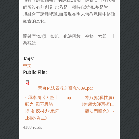
旭對《教觀綱宗》的註釋,增添了許多天台歷代祖
師所沒有的創見,此乃是一種時代潮流,亦是智
旭融合了諸種學說,而表現在明末佛教氛圍中經論
融合的文化。
關鍵字:智顗、智旭、化法四教、被接、六即、十
乘觀法
Tags:
中文
Public File:
天台化法四教之研究%0A.pdf
‹ 釋本圓《天臺止
up
陳乃腕(釋性廣)
觀之"觀不思議
《智顗大師圓頓止
境"初探--以<摩訶
觀法門研究》 ›
止觀>為主》
4188 reads