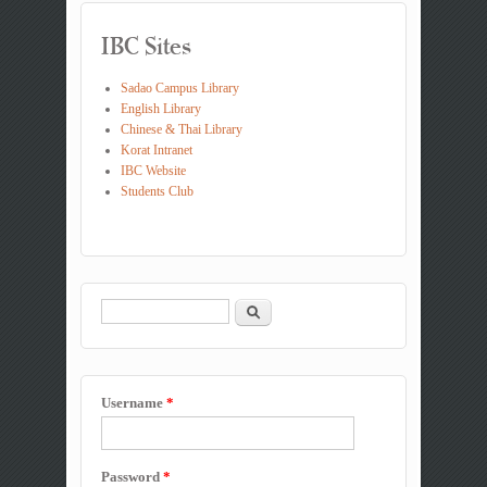
IBC Sites
Sadao Campus Library
English Library
Chinese & Thai Library
Korat Intranet
IBC Website
Students Club
Search
Search form
Username
*
Password
*