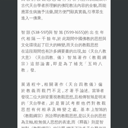
古代天台學者所理解的佛陀教法內容的全貌,而能
應眾生病施予法藥,開方便門顯真實義,引導眾生
進入一佛乘。
智 顗 (538-597)與 智 旭 (1599-1655)的 出 生 年
代 相 隔 一 千 餘 年,於 此期間中國佛教的思想與
文化環境起了巨大的轉變,而天台的教觀思想
在這段期間也有許多綱要書的出現,如《天台八教
大意》《天台四教、儀 》 智 旭 著 作《 教 觀 綱
宗 》這 部 論 書 , 即 是 為 了 補 充「 五 時 八
教 」發。
展 過 程 中 , 相 關 著 作《 天 台 四 教 儀 》偏
於 教 義 而 觀 門 不 足 , 才 著 手 論述。當筆者
發現二位大師皆重視教觀思想,且相傳智旭是明末
的「天台學者」,於 是 嘗 試 考 察 他 們 對 教 觀
思 想 有 何 相 承 及 轉 變 之 處。基 本 上智旭的
《教觀綱宗》所詮釋的教觀思想,是以天台的思想
為主軸,較無個人思想的表達;而《釋義》則是智