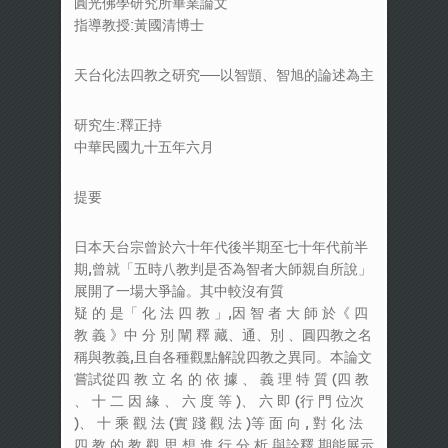
圓光佛學研究所畢業論文
指導教授:黃國清博士
天台化法四教之研究──以智顗、智旭的論述為主
研究生:釋正持
中華民國九十五年六月
提要
日本天台宗曾於六十年代後半期至七十年代前半
期,曾就「五時八教判是否為智者大師親自所說」
展開了一場大爭論。其中較沒有質
疑 的 是「 化 法 四 教 」,因 智 者 大 師 於《 四
教 義 》中 分 別 闡 釋 藏、通、別 、圓四教之名
稱與教義,且自各種觀點解說四教之異同。本論文
嘗試從四 教 立 名 的 依 據 、 義 理 特 質 (四 教
、 十 二 因 緣 、 六 度 等 )、 六 即 (行 門 位次
)、 十 乘 觀 法 (實 踐 觀 法 )等 面 向 , 對 化 法
四 教 的 教 觀 思 想 進 行 分 析 與詮釋,期能展示