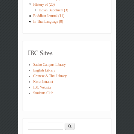
History of (26)
Indian Buddhism (3)
Buddhist Journal (11)
In Thai Language (0)
IBC Sites
Sadao Campus Library
English Library
Chinese & Thai Library
Korat Intranet
IBC Website
Students Club
Search
Search form