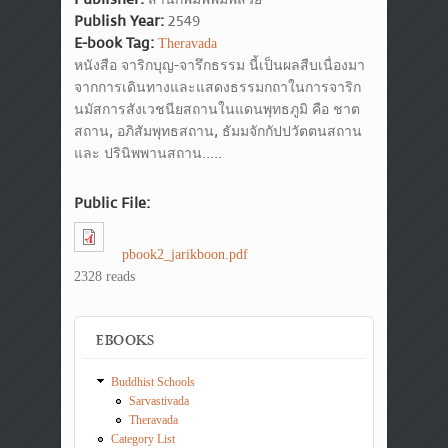
Publish Year:
2549
E-book Tag:
Theravada
หนังสือ จาริกบุญ-จารึกธรรม นี้เป็นผลสืบเนื่องมา
จากการเดินทางและแสดงธรรมกถาในการจาริก
นมัสการสังเวชนียสถานในแดนพุทธภูมิ คือ ชาต
สถาน, อภิสัมพุทธสถาน, ธัมมจักกัปปวัตตนสถาน
และ ปรินิพพานสถาน.....
Public File:
pbook2_jarikboon.pdf
2328 reads
EBOOKS
Buddhist Schools
Sarvastivada
Theravada
Category List