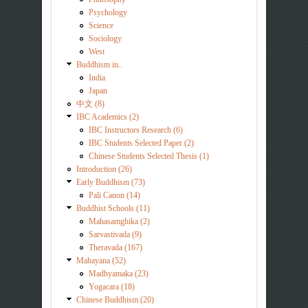
Psychology
Science
Sociology
West
Buddhism in..
India
Japan
中文 (8)
IBC Academics (2)
IBC Instructors Research (6)
IBC Students Selected Paper (2)
Chinese Students Selected Thesis (1)
Introduction (26)
Early Buddhism (73)
Pali Canon (14)
Buddhist Schools (11)
Mahasamghika (2)
Sarvastivada (9)
Theravada (167)
Mahayana (52)
Madhyamaka (23)
Yogacara (18)
Chinese Buddhism (20)