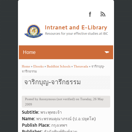
Home
»
Ebooks
»
Buddhist Schools
»
Theravada
» จาริกบุญ-
You are here
จารึกธรรม
จาริกบุญ-จารึกธรรม
Posted by
Anonymous (not verified)
on
Tuesday, 26 May
2009
Subtitle:
พระพุทธเจ้า
Name:
พระพรหมคุณาภรณ์ (ป.อ.ปยุตโต)
Publish Place:
กรุงเทพฯ
Publisher:
สำนักพิมพ์พิมพ์สวย