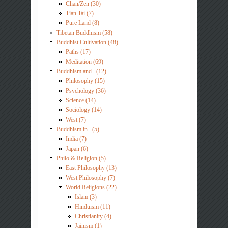
Chan/Zen (30)
Tian Tai (7)
Pure Land (8)
Tibetan Buddhism (58)
Buddhist Cultivation (48)
Paths (17)
Meditation (69)
Buddhism and.. (12)
Philosophy (15)
Psychology (36)
Science (14)
Sociology (14)
West (7)
Buddhism in.. (5)
India (7)
Japan (6)
Philo & Religion (5)
East Philosophy (13)
West Philosophy (7)
World Religions (22)
Islam (3)
Hinduism (11)
Christianity (4)
Jainism (1)