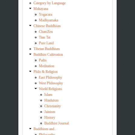
Category by Language
Mahayana
Yogacara
Madhyamaka
Chinese Buddhism
Chan/Zen
Tian Tai
Pure Land
Tibetan Buddhism
Buddhist Cultivation
Paths
Meditation
Philo & Religion
East Philosophy
West Philosophy
World Religions
Islam
Hinduism
Christianity
Jainism
History
Buddhist Journal
Buddhism and..
Philosophy