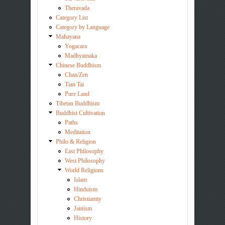
Theravada
Category List
Category by Language
Mahayana
Yogacara
Madhyamaka
Chinese Buddhism
Chan/Zen
Tian Tai
Pure Land
Tibetan Buddhism
Buddhist Cultivation
Paths
Meditation
Philo & Religion
East Philosophy
West Philosophy
World Religions
Islam
Hinduism
Christianity
Jainism
History