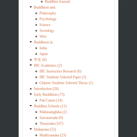
Buddhist Journal
Buddhism and..
Philosophy
Psychology
Science
Sociology
West
Buddhism in..
India
Japan
中文 (8)
IBC Academics (2)
IBC Instructors Research (6)
IBC Students Selected Paper (2)
Chinese Students Selected Thesis (1)
Introduction (26)
Early Buddhism (73)
Pali Canon (14)
Buddhist Schools (11)
Mahasamghika (2)
Sarvastivada (9)
Theravada (167)
Mahayana (52)
Madhyamaka (23)