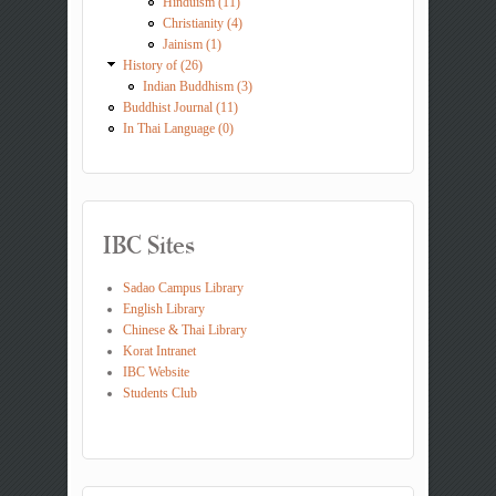
Hinduism (11)
Christianity (4)
Jainism (1)
History of (26)
Indian Buddhism (3)
Buddhist Journal (11)
In Thai Language (0)
IBC Sites
Sadao Campus Library
English Library
Chinese & Thai Library
Korat Intranet
IBC Website
Students Club