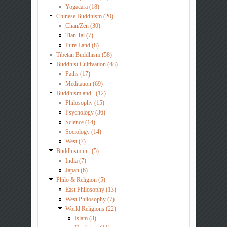
Yogacara (18)
Chinese Buddhism (20)
Chan/Zen (30)
Tian Tai (7)
Pure Land (8)
Tibetan Buddhism (58)
Buddhist Cultivation (48)
Paths (17)
Meditation (69)
Buddhism and.. (12)
Philosophy (15)
Psychology (36)
Science (14)
Sociology (14)
West (7)
Buddhism in.. (5)
India (7)
Japan (6)
Philo & Religion (5)
East Philosophy (13)
West Philosophy (7)
World Religions (22)
Islam (3)