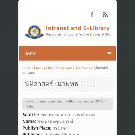
Home
»
Ebooks
»
Buddhist Schools
»
Theravada
» นิติศาสตร์
You are here
แนวพุทธ
นิติศาสตร์แนวพุทธ
Posted by
Anonymous (not verified)
on
Tuesday, 26 May
2009
Subtitle:
พระพุทธศาสนา--การปกครอง
Name:
พระพรหมคุณาภรณ์
Publish Place:
กรุงเทพฯ
Publisher:
สำนักพิมพ์พิมพ์สวย