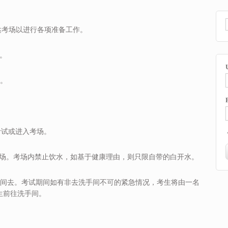
达考场以进行各项准备工作。
场。
场。
考试或进入考场。
考场。考场内禁止饮水，如基于健康理由，则只限自带的白开水。
手间去。考试期间如有非去洗手间不可的紧急情况，考生将由一名
生前往洗手间。