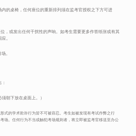
考场内的桌椅，任何座位的重新排列须在监考官授权之下方可进
座位，或发出任何干扰性的声响。如考生需要更多作答纸张或有其
回应。
考场。
出：
必须朝下放在桌面上。）
他形式的学术欺诈行为皆不可被容
忍。考生如被发现有考试作弊之行
出考场。任何行为不当或触犯考场规则者，将立即被监考官移送至办公