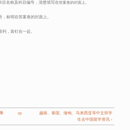
、科目名称及科目编号，清楚填写在
答案卷的封面上。
题号，标明在答案卷的封面上。
序排列，装钉在一起。
十乘
up
越南、泰国、缅甸、马来西亚等中文班学
生去中国留学资讯 ›