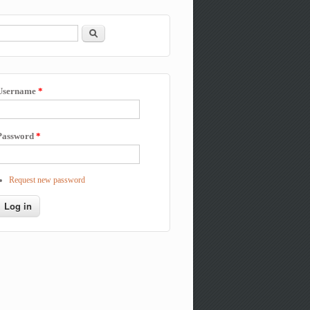
Search
Search form
Username
*
Password
*
Request new password