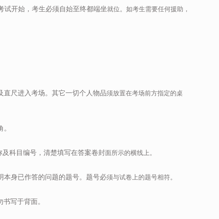
旦考试开始，考生必须自始至终都端坐
就位。如考生需要任何援助，
液及直尺进入考场。其它一切个人物品
须放置在考场前方指定的桌
角。
名称及科目编号，清楚填写在答案卷封
面所示的横线上。
标明本身已作答的问题的题号。题号必
须与试卷上的题号相符。
。勿书写于背面。