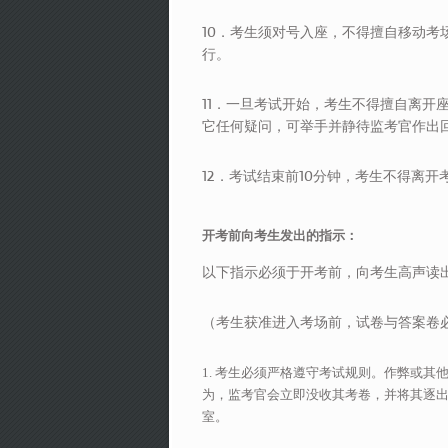
10．考生须对号入座，不得擅自移动
行。
11．一旦考试开始，考生不得擅自离开
它任何疑问，可举手并静待监考官作出
12．考试结束前10分钟，考生不得离开
开考前向考生发出的指示：
以下指示必须于开考前，向考生高声读
（考生获准进入考场前，试卷与答案卷
1. 考生必须严格遵守考试规则。作弊或其
为，监考官会立即没收其考卷，并将其
逐
室。