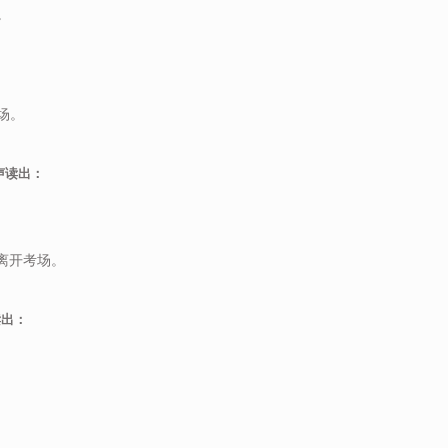
。
场。
声读出：
可离开考场。
读出：
。