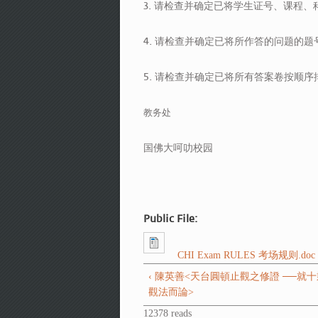
3. 请检查并确定已将学生证号、课程
4. 请检查并确定已将所作答的问题的
5. 请检查并确定已将所有答案卷按顺
教务处
国佛大呵叻校园
Public File:
CHI Exam RULES 考场规则.doc
‹ 陳英善<天台圓頓止觀之修證 ──就
觀法而論>
12378 reads