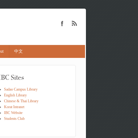
ut
中文
IBC Sites
Sadao Campus Library
English Library
Chinese & Thai Library
Korat Intranet
IBC Website
Students Club