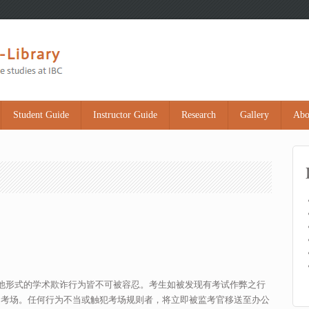
Student Guide
Instructor Guide
Research
Gallery
Abo
他形式的学术欺诈行为皆不可被容忍。考生如被发现有考试作弊之行
出考场。任何行为不当或触犯考场规则者，将立即被监考官移送至办公