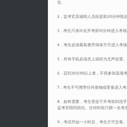
室。
2．监考官及辅助人员应提前20分钟抵
3．考生只准许在开考前10分钟进入考
4．考生必须着装整齐得体方可进入考
5．所有手机必须关上或转为无声设置。
6．迟到30分钟以上者，不得参加该项
7．考生不可携带任何食物或零食进入
8．如有需要，考生受促于开考前到洗
监考官陪同前往。任何时段只限一名考
9．考试开始一小时后，考生方可交卷。