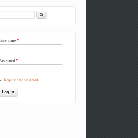
Search
Search form
Username
*
Password
*
Request new password