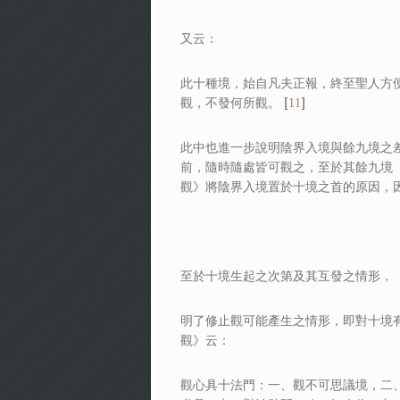
又云：
此十種境，始自凡夫正報，終至聖人方
觀，不發何所觀。 [
]
11
此中也進一步說明陰界入境與餘九境之
前，隨時隨處皆可觀之，至於其餘九境
觀》將陰界入境置於十境之首的原因，
至於十境生起之次第及其互發之情形，《
明了修止觀可能產生之情形，即對十境
觀》云：
觀心具十法門：一、觀不可思議境，二