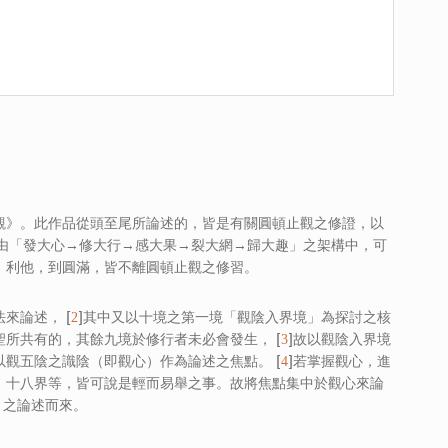
觀》。此作品從頭至尾所論述的，皆是有關圓頓止觀之修證，以
，由「發大心→修大行→感大果→裂大網→歸大趣」之架構中，可
、利他，到圓滿，皆不離圓頓止觀之修習。
來論述， [
]其中又以十境之第一境「觀陰入界境」為探討之核
2
所共有的，其餘九境於修行者未必會發生， [
]故以觀陰入界境
3
觀五陰之識陰（即觀心）作為論述之焦點。 [
]若掌握觀心，進
4
、十八界等，皆可說是輕而易舉之事。故將焦點集中於觀心來論
》之論述而來。