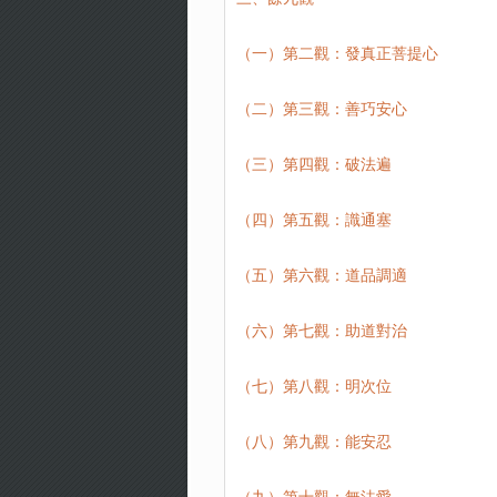
（一）第二觀：發真正菩提心
（二）第三觀：善巧安心
（三）第四觀：破法遍
（四）第五觀：識通塞
（五）第六觀：道品調適
（六）第七觀：助道對治
（七）第八觀：明次位
（八）第九觀：能安忍