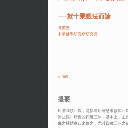
──就十乘觀法而論
陳英善
中華佛學研究所研究員
p. 305
提要
所謂圓頓止觀，是指運用智慧來修習止
訶止觀》所提的四種三昧，基本上，主
儀之輔助身口來修之，尤其四種三昧之