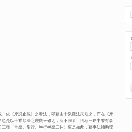
觀。依《摩訶止觀》之看法，即藉由十乘觀法來修之，而在《摩
要也是以十乘觀法之理觀來修之，所不同者，四種三昧中兼有事
前三種（常坐、常行、半行半坐三昧）更是如此，藉事法輔助理