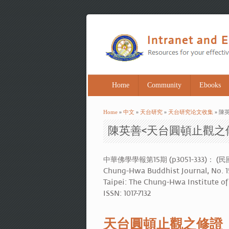
Home
Community
Ebooks
Home
»
中文
»
天台研究
»
天台研究论文收集
» 陳
You are here
陳英善<天台圓頓止觀之
中華佛學學報第15期 (p3051-333)：
Chung-Hwa Buddhist Journal, No. 1
Taipei: The Chung-Hwa Institute of
ISSN: 1017-7132
天台圓頓止觀之修證