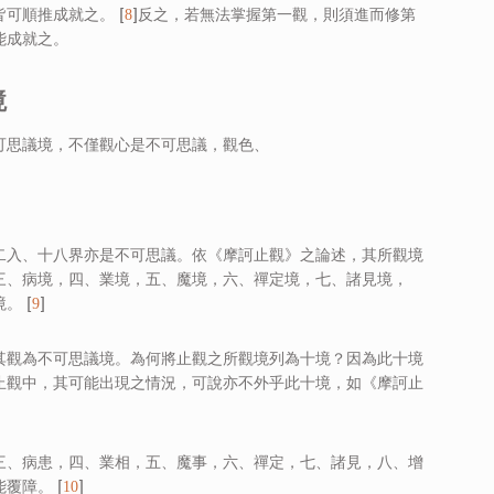
可順推成就之。 [
]反之，若無法掌握第一觀，則須進而修第
8
能成就之。
境
可思議境，不僅觀心是不可思議，觀色、
二入、十八界亦是不可思議。依《摩訶止觀》之論述，其所觀境
三、病境，四、業境，五、魔境，六、禪定境，七、諸見境，
。 [
]
9
其觀為不可思議境。為何將止觀之所觀境列為十境？因為此十境
止觀中，其可能出現之情況，可說亦不外乎此十境，如《摩訶止
三、病患，四、業相，五、魔事，六、禪定，七、諸見，八、增
覆障。 [
]
10