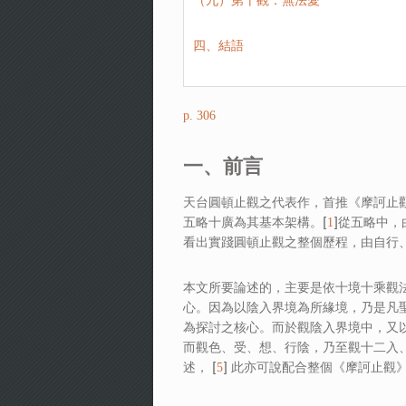
（九）第十觀：無法愛
四、結語
p. 306
一、前言
天台圓頓止觀之代表作，首推《摩訶止
五略十廣為其基本架構。[
]從五略中
1
看出實踐圓頓止觀之整個歷程，由自行
本文所要論述的，主要是依十境十乘觀法
心。因為以陰入界境為所緣境，乃是凡聖
為探討之核心。而於觀陰入界境中，又以
而觀色、受、想、行陰，乃至觀十二入
述， [
] 此亦可說配合整個《摩訶止觀
5