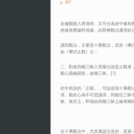
p. 307
在修觀陰入界境時，又可分為坐中修和歷
然後再歷緣對境修，此即將觀法運用於
講到觀法，主要是十乘觀法，至於《摩
如《摩訶止觀》云：
二、勸進四種三昧入菩薩位說是止觀者
觀心藉緣調直，故稱三昧。[
]
7
此中所說的「正觀」，可說是指十乘觀
境，觀此心為不可思議境，則能住三昧
昧。換言之，即藉由四種三昧之緣來輔
在十乘觀法中，尤其應該注意的，是第