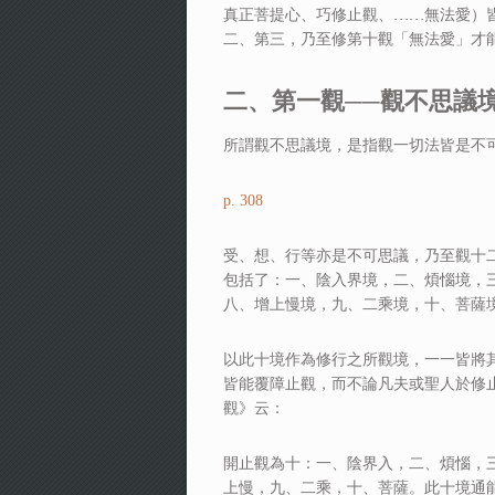
真正菩提心、巧修止觀、……無法愛）皆
二、第三，乃至修第十觀「無法愛」才
二、第一觀──觀不思議
所謂觀不思議境，是指觀一切法皆是不
p. 308
受、想、行等亦是不可思議，乃至觀十
包括了：一、陰入界境，二、煩惱境，
八、增上慢境，九、二乘境，十、菩薩境
以此十境作為修行之所觀境，一一皆將
皆能覆障止觀，而不論凡夫或聖人於修
觀》云：
開止觀為十：一、陰界入，二、煩惱，
上慢，九、二乘，十、菩薩。此十境通能