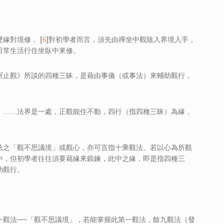
緣對境修， [
]對初學者而言，須先由禪坐中觀陰入界境入手，
6
日常生活行住坐臥中來修。
訶止觀》所談的四種三昧，是藉由事儀（或事法）來輔助觀行，
，……法界是一處，正觀能住不動，四行（指四種三昧）為緣，
法之「觀不思議境」或觀心，亦可言指十乘觀法。若以心為所觀
中，但初學者往往須要藉緣來鍛鍊，此中之緣，即是指四種三
助觀行。
一觀法──「觀不思議境」，若能掌握此第一觀法，餘九觀法（發