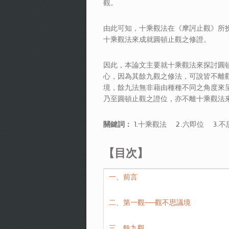
觀。
由此可知，十乘觀法在《摩訶止觀》所
十乘觀法來成就圓頓止觀之修證。
因此，本論文主要就十乘觀法來探討圓
心，因為其餘九觀之修法，可說皆不離
境，餘九法無非藉由種種不同之角度來
乃至圓頓止觀之證位，亦不離十乘觀法
1.十乘觀法 2.六即位 3.不
關鍵詞：
【目次】
一、前言
二、第一觀──觀不思議境
三、餘九觀