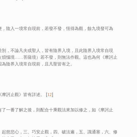
便，陰入一境常自現前，若發不發，恆得為觀，餘九境發可為
差別，不論凡夫或聖人，皆有陰界入境，且此陰界入境常自現
（煩惱境……菩薩境）若不發，則無法作觀。這也為何《摩訶止
因為陰界入境常自現前，且凡聖皆有之。
摩訶止觀》皆有詳述。 [
]
12
有了一番了解之後，則配合十乘觀法來加以修之，如《摩訶止
、起慈悲心，三、巧安止觀，四、破法遍，五、識通塞，六、修