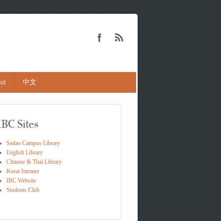
ut
中文
IBC Sites
Sadao Campus Library
English Library
Chinese & Thai Library
Korat Intranet
IBC Website
Students Club