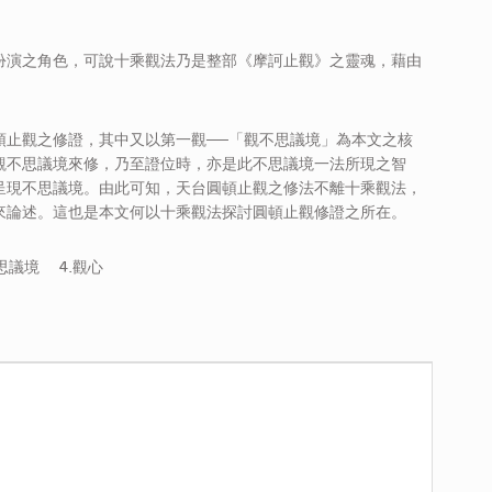
扮演之角色，可說十乘觀法乃是整部《摩訶止觀》之靈魂，藉由
頓止觀之修證，其中又以第一觀──「觀不思議境」為本文之核
觀不思議境來修，乃至證位時，亦是此不思議境一法所現之智
呈現不思議境。由此可知，天台圓頓止觀之修法不離十乘觀法，
來論述。這也是本文何以十乘觀法探討圓頓止觀修證之所在。
思議境 4.觀心