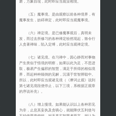
磨，万象自现，此时即应当观业相境。
（五）魔事境。是由观察以前各种境界，有
魔事发生，妨碍禅定，此时即应当观魔事境。
（六）禅定境。是已修魔事观后，真明未
发，而过去所修习的各种禅定纷然现起，致令行
人贪著禅味，陷入定缚，此时应当观禅定境。
（七）诸见境。在习禅中，因心静而对事物
产生类似于悟境的明察，如果以此为足，不思进
取，极易产生偏邪的智慧，满足于所得的相似境
界，而起种种颠倒的见解，沉湎于世智辨聪中。
所以，此时即应当观诸见境（《摩诃止观》说到
第七诸见境段便停止，以下三境，系根据正观章
的序说补充）。
（八）增上慢境。如果能认识以上各种邪见
为非，止息其妄执及贪嗔心，就能降伏五利使与
五钝使两类烦恼。对无真实智慧者而言，就认为