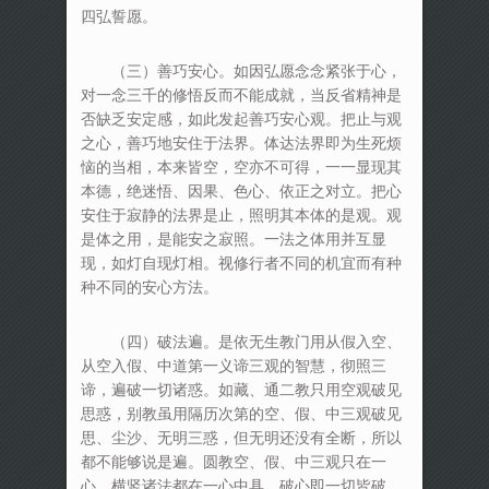
四弘誓愿。
（三）善巧安心。如因弘愿念念紧张于心，
对一念三千的修悟反而不能成就，当反省精神是
否缺乏安定感，如此发起善巧安心观。把止与观
之心，善巧地安住于法界。体达法界即为生死烦
恼的当相，本来皆空，空亦不可得，一一显现其
本德，绝迷悟、因果、色心、依正之对立。把心
安住于寂静的法界是止，照明其本体的是观。观
是体之用，是能安之寂照。一法之体用并互显
现，如灯自现灯相。视修行者不同的机宜而有种
种不同的安心方法。
（四）破法遍。是依无生教门用从假入空、
从空入假、中道第一义谛三观的智慧，彻照三
谛，遍破一切诸惑。如藏、通二教只用空观破见
思惑，别教虽用隔历次第的空、假、中三观破见
思、尘沙、无明三惑，但无明还没有全断，所以
都不能够说是遍。圆教空、假、中三观只在一
心，横竖诸法都在一心中具，破心即一切皆破，