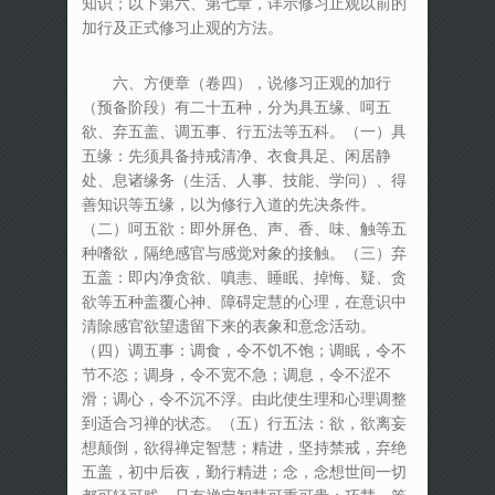
知识；以下第六、第七章，详示修习止观以前的
加行及正式修习止观的方法。
六、方便章（卷四），说修习正观的加行
（预备阶段）有二十五种，分为具五缘、呵五
欲、弃五盖、调五事、行五法等五科。（一）具
五缘：先须具备持戒清净、衣食具足、闲居静
处、息诸缘务（生活、人事、技能、学问）、得
善知识等五缘，以为修行入道的先决条件。
（二）呵五欲：即外屏色、声、香、味、触等五
种嗜欲，隔绝感官与感觉对象的接触。（三）弃
五盖：即内净贪欲、嗔恚、睡眠、掉悔、疑、贪
欲等五种盖覆心神、障碍定慧的心理，在意识中
清除感官欲望遗留下来的表象和意念活动。
（四）调五事：调食，令不饥不饱；调眠，令不
节不恣；调身，令不宽不急；调息，令不涩不
滑；调心，令不沉不浮。由此使生理和心理调整
到适合习禅的状态。（五）行五法：欲，欲离妄
想颠倒，欲得禅定智慧；精进，坚持禁戒，弃绝
五盖，初中后夜，勤行精进；念，念想世间一切