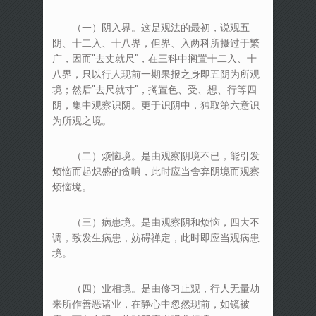
（一）阴入界。这是观法的最初，说观五
阴、十二入、十八界，但界、入两科所摄过于繁
广，因而“去丈就尺”，在三科中搁置十二入、十
八界，只以行人现前一期果报之身即五阴为所观
境；然后“去尺就寸”，搁置色、受、想、行等四
阴，集中观察识阴。更于识阴中，独取第六意识
为所观之境。
（二）烦恼境。是由观察阴境不已，能引发
烦恼而起炽盛的贪嗔，此时应当舍弃阴境而观察
烦恼境。
（三）病患境。是由观察阴和烦恼，四大不
调，致发生病患，妨碍禅定，此时即应当观病患
境。
（四）业相境。是由修习止观，行人无量劫
来所作善恶诸业，在静心中忽然现前，如镜被