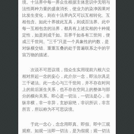
境。十法界中每一界众生根据主体意识中无明与
法性两种力量的盛衰消长，使业力的染净因果对
比发生变化，则在十法界内又可以互相转化、互
相包含。如此十界彼此互具，则成百法界。此中
每一互相包含的法界，都具有上述实相的十种规
定性，如是则成千如。百界千如各有三世间，便
成三千世间。“三千”只是一个具象性的约数，是
对纵横交错、重重互叠的处于普遍联系之中的宇
宙万物的描述。
次说不可思议境，指众生实用现前六根六尘
相对所起一念的妄心，此介尔一念，即法尔具足
三千诸法。此一念心与三千世间，并不存在时间
上的前后派生关系，也不存在空间上的整体与部
分的横向关系。即心是一切法，一切法是心，非
纵非横，非一非异，玄妙寂绝，非识所识，非言
所言，所以称为不可思议境。
于此一念心，念念用即真、即假、即中三观
观察。如观一法即一切法，是为假观；观一切法