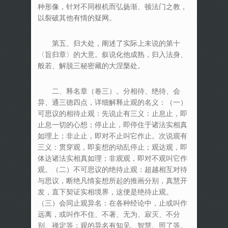
种形像，针对不同根机而弘扬渐、顿法门之教，
以裂破其他有情的疑网。
第五、归大处，阐述了实际上未说的第十
〈旨归章〉的大意。叙说化他成熟，归入法身、
般若、解脱三秘密藏的大涅槃处。
二、释名章（卷三）。分相待、绝待、会
异、通三德四点，详细解释止观的名义：（一）
可思议的相待止观：先说止有三义：止息止，即
止息一切的心想；停止止，即停住于诸法实相真
如理上；非止止，即对不止叫它作止。次说观有
三义：贯穿观，即妄想的动乱停止；观达观，即
体达诸法实相真如理；非观观，即对不观叫它作
观。（二）不可思议的绝待止观：超越相互对待
与思议，断绝凡情妄想所起的推画分别，真慧开
发，直下契证实相境界，这便是绝待止观。
（三）会同止观异名：在各种经论中，止或叫作
远离，或叫作不住、不著、无为、寂灭、不分
别、禅定等；观的异名有知见、智慧、照了等。