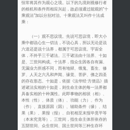
恒常将其作为观心之境。以下的九境则视修行者
的根机和条件而相应兴起，故必须通过能观的“十
乘观法”加以分别对治。十乘观法又叫作十法成
乘：
（一）观不思议境。先说可思议境，即大小
乘中都说心生一切法，不说心具，所以无论是说
六道还是说十法界，都属于可思议境。宇宙全
体，不外乎三千诸法。三千诸法由十法界、十如
是、三世间构成。十法界，指众生因各自有漏、
无漏业力所感不同，而有地狱、饿鬼、畜生、修
罗、人天之六凡和声闻、缘觉、菩萨、佛之四圣
的存在形态。十如是，依据《法华经·方便品》描
述诸法实相的十如是，则生命主体的每一法界都
具备实相的十种属性。此即事物的相状（相）、
本性（性）、体质（体）、功能（力）、作为
（作）、直接原因（因）、辅助条件（缘）、结
果（果）、果报（报）、自初相至末报毕竟平等
（本末究竟等）。三世间，指生命主体所依存的
五阴世间、众生世间、国土世间等三种生存环