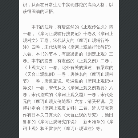
识，从而在日常生活中实现佛陀的高尚人格，以
获得圆满的证悟。
本书的注释，有唐湛然的《止观传弘决》四
十卷，《摩诃止观辅行搜要记》十卷及《摩诃止
观科文》五卷，宋代从义的《摩诃止观辅行补
注》四卷，宋代法照的《摩诃止观辅行读教记》
六卷。本书的节本，有唐梁肃的《删定止观》三
卷。本书的提要，有湛然的《止观义例》二卷，
《止观大义》一卷。此外有关的撰述，有梁肃的
《天台止观统例》一卷，唐佚名的《摩诃止观科
节》一卷，唐道邃说、乾淑集的《摩诃止观记中
异义》一卷，宋代从义《摩诃止观义例纂要》六
卷，宋代遵式的《摩诃止观义题》一卷，宋代处
元的《摩诃止观义例随释》六卷，清受登说、灵
耀补定的《摩诃止观贯义科》二卷。近人研究著
作有日本关口真大的《天台止观的研究》，池田
鲁参的《摩诃止观研究序说》，新田雅章的《摩
诃止观》和王雷泉的《摩诃止观译注》等。