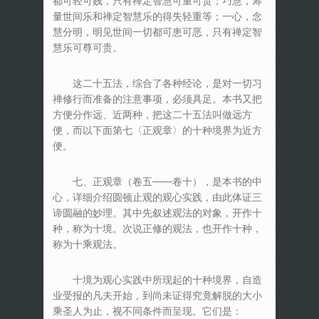
都可轻可贱，只有禅定智慧可重可贵；巧慧，筹
量世间乐和禅定智慧乐的得失轻重等；一心，念
慧分明，明见世间一切都可患可恶，只有禅定智
慧乐可尊可贵。
这二十五法，综合了各种经论，是对一切习
禅修行而准备的注意事项，必须具足。本书又把
方便分作远、近两种，把这二十五法叫做远方
便，而以下面第七〈正观章〉的十种境界为近方
便。
七、正观章（卷五——卷十），是本书的中
心，详细介绍圆顿止观的观心实践，由此体证三
谛圆融的妙理。其中先叙述观法的对象，开作十
种，称为十境。次说正修的观法，也开作十种，
称为十乘观法。
十境为观心实践中所现起的十种境界，自造
业受报的凡夫开始，到尚未证得究竟解脱的大小
乘圣人为止，视不同条件而呈现。它们是：