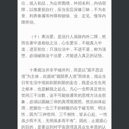
位，或入初品，为众所围绕，外招名利，内动宿
障，以致废损自行，应当安忍深修三昧，不为名
誉、利养眷属等外障和烦恼、业、定见、慢等内
障所动。
（十）离法爱。是说行人虽除内外二障，然
而住著中道相似之法，心生爱乐，不能真入中
道，进至初住；只顶位法中，不进不退，称为顶
堕。必须破除这个法爱，才能进入真正的证悟。
十乘观法并非平铺并列，而是以“观不思议
境”为主体，此观依“观阴界入境”而得名，指众生
日常生活中现前刹那刹那的妄念，既是众生生死
之根本，也是解脱之起点。凡心一念即具足世出
世间三千法数，这不可能按通常的思维方法去想
象，必须以圆融三谛的真理观观照。然后由体起
用，把握住一念三千的精髓仍在于破无明、明法
性，因为“三种世间、三千相性，皆从心起。一性
虽少而不无，无明虽多而不有”。因此，止观观心
的目的，是要达到对宇宙原理及其众生本质的认