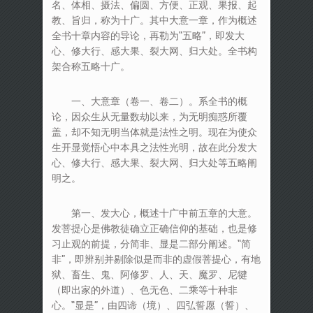
名、体相、摄法、偏圆、方便、正观、果报、起
教、旨归，称为十广。其中大意一章，作为概述
全书十章内容的导论，再勒为“五略”，即发大
心、修大行、感大果、裂大网、归大处。全书构
架合称五略十广。
一、大意章（卷一、卷二）。系全书的概
论，因众生从无量数劫以来，为无明痴惑所覆
盖，却不知无明当体就是法性之明。现在为使众
生开显觉悟心中本具之法性光明，故在此分发大
心、修大行、感大果、裂大网、归大处等五略阐
明之。
第一、发大心，概述十广中前五章的大意。
发菩提心是佛教徒确立正确信仰的基础，也是修
习止观的前提，分简非、显是二部分阐述。“简
非”，即辨别并剔除似是而非的虚假菩提心，有地
狱、畜生、鬼、阿修罗、人、天、魔罗、尼犍
（即出家的外道）、色无色、二乘等十种非
心。“显是”，由四谛（境）、四弘誓愿（誓）、