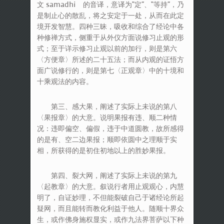
文 samadhi 的音译，意译为“定”、“等持”，乃
是制止心的散乱，将之安定于一处，从而在此定
境开发智慧。四种三昧，吸收和综合了经论中各
种修禅方式，侧重于从外仪方面说修习止观的形
式；至于详示修习止观以前的加行，则是第六
〈方便章〉所述的二十五法；而从内观的证悟方
面广说修行的，则是第七〈正观章〉中的十境和
十乘观法的内容。
第三、感大果，阐述了实际上未说的第八
〈果报章〉的大意。说明果报有违、顺二种情
况：违即偏空、偏假，违于中道圆教，故所感得
的是有、空二边果报；顺即依圆中之理顺于实
相，所获得的是初住初地以上的胜妙果报。
第四、裂大网，阐述了实际上未说的第九
〈起教章〉的大意。叙说行者用止观观心，内慧
明了，自证妙理，不但能裂破自己于诸经论所起
疑网，而且能转而教化利益于他人。随顺十界众
生，或作佛身施权显实，或作九法界菩萨以下种