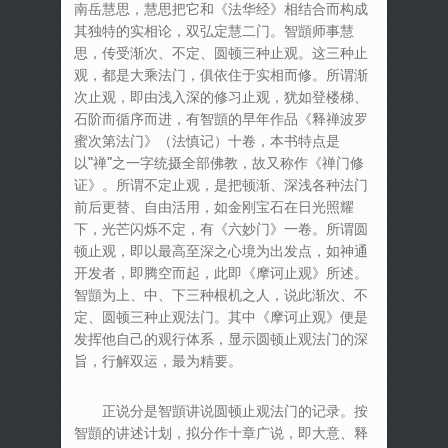
南岳慧思，慧思把它和《法华经》相结合而构成
其独特的实相论，双弘定慧二门。智顗师事慧
思，传受渐次、不定、圆顿三种止观。这三种止
观，都是大乘法门，俱依住于实相而修。所谓渐
次止观，即由浅入深的修习止观，犹如登楼梯、
石阶而循序而进，有智顗的早年作品《释禅波罗
蜜次第法门》（法慎记）十卷，本书特点是
以“禅”之一字统摄全部佛教，故又称作《禅门修
证》。所谓不定止观，是把顿渐、深浅各种法门
前后更替、自由活用，如金刚宝石在日光照耀
下，光芒闪烁不定，有《六妙门》一卷。所谓圆
顿止观，即以最高至深之心境为出发点，如神通
开发者，即腾空而起，此即《摩诃止观》所述。
智顗为上、中、下三种根机之人，说此渐次、不
定、圆顿三种止观法门。其中《摩诃止观》便是
发挥他自己的观行体系，显示圆顿止观法门的深
旨，行解双运，最为精要。
正说分是智顗讲说圆顿止观法门的记录。按
智顗的讲述计划，拟分作十章广说，即大意、释