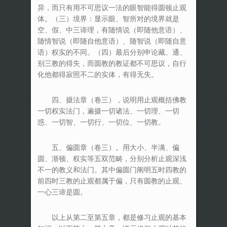
异，而只有用不可思议一法的眼智能得圆顿止观
体。（三）境界：显示眼、智所对的境界就是
空、假、中三谛理，有随情说（即随他意语）、
随情智说（即随自他意语）、随智说（即随自意
语）权实的不同。（四）最后分别申论藏、通、
别三教的得失，而圆教的教证都不可思议，自行
化他都得寂照不二的实体，有得无失。
四、摄法章（卷三），说明用止观概括佛教
一切权实法门，遍摄一切诸法、一切理、一切
惑、一切智、一切行、一切位、一切教。
五、偏圆章（卷三）。用大小、半满、偏
圆、渐顿、权实等五双范畴，分别分析止观深浅
不一的教义和法门。其中偏圆门阐明五时四教的
前四时三教的止观都属于偏，只有圆教的止观、
一心三谛是圆。
以上从第二至第五章，都是修习止观的基本