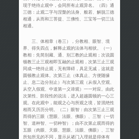
现于绝待止观中，会同所有止观异名。（四）通
三德：止观二字与涅槃的法身、般若、解脱三德
相通，从而和三菩提、三佛性、三宝等一切三法
相通。
三、体相章（卷三），分教相、眼智、境
界、得失四点，解释止观的法体与相状。（一）
教相：先简别藏、通、别三教的止观相；次说圆
顿教三止三观相即互融的止观相，次第三止三观
同成一绝待止观，无有障碍，具足无减，这就是
圆顿教止观体。次第三止（体真止、方便随缘
止、息二边分别止）与次第三观（从假入空观、
从空入假观、中道第一义谛观）一一对应。由此
次第性、阶段性的说法，进入超越圆顿的一心三
观。在此观中，能观之心与所观之境，皆泯绝性
相而又历历分明。（二）眼智：由次第三止三观
而得的三眼（慧眼、法眼、佛眼）、三智（一切
智、道种智、一切种智）；由不次第止观而得的
五眼（肉眼、天眼、慧眼、法眼、佛眼）、三智
所知所见的不同，显示从诸门入理就是得体有