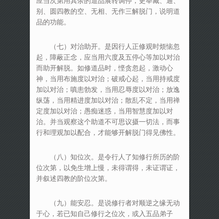
应当次第用其余的道品展转调停，更举藏、通、
别、圆四教的空、无相、无作三解脱门，说明道
品的功能。
（七）对治助开。是因行人正修观时烦恼忽
起，障蔽正念，应当用六度及五停心等加以对治
而助开解脱。如修道品时，悭贪忽起，激动心
神，当用布施度以对治；破戒心起，当用持戒度
加以对治；嗔恚勃发，当用忍辱度以对治；放逸
纵荡，当用精进度加以对治；散乱不定，当用禅
定度加以对治；愚痴迷惑，当用智慧度加以对
治。并当观察这个助道不可思议摄一切法，而事
行和理观加以配合，才能够开解脱门得见佛性。
（八）知位次。是令行人了知修行所历的阶
位次第，以免生增上慢，未得谓得，未证谓证，
并叙述四教的阶位次第。
（九）能安忍。是说修行者对顺逆之缘无动
于心，若已知自己修行之位次，或入五品弟子