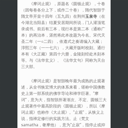
《摩诃止观》，原题名《圆顿止观》，十卷
（因每卷各分上下，或作二十卷），隋代智顗于
隋文帝开皇十四年（五九四）在荆州
玉泉寺
（在
今湖北当阳县）结夏安居期间所说，门人灌顶笔
录成书。前后有三本，现行本是第二本（通称广
本）的再治本，湛然将此本改题为今名。宋代天
圣二年（一○二四），依遵式之奏请编入大藏；
淳熙三年（一一七六），大藏开版时校刻。通行
本有《大正藏》第四十六册，金陵刻经处木刻本
等。与《法华玄义》、《法华文句》同称为天台
三大部。
《摩诃止观》是智顗晚年最为成熟的止观著
述，从全书恢宏博大的体系来看，堪称中国佛教
史上第一部系统的佛学导论和禅学巨著。“摩
诃”，意为大，指智顗所著渐次、不定、圆顿三大
止观著作中最高阶段的《圆顿止观》，所以《摩
诃止观》也称作《大止观》。“止观”，从狭义上
说，指禅定修行的实践方法。止（梵文
samatha，奢摩他），意为“止寂”，指停止或抑