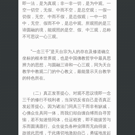
即一法，是为真观；非一非一切，是为中观。一
空一切空，无假、中而不空，是总空观；一假一
切假，无空、中而不假，是总假观；一中一切
中，无空、假而不中，是总中观。所观照的是三
谛圆融的境，能观照的是空、假、中三观，总称
不可思议一心三观。
“一念三千”是天台宗为人的存在及修道确立
坐标的根本世界观，也是中国佛教哲学中最具思
辨力的思想，与圆融三谛和一心三观，同为天台
教学中教观二门的中心教义，最能显示天台教学
的特色所在。
（二）真正发菩提心。对观不思议境即一念
三千的修行不锐利者，当深切反省自己是否真正
发起菩提心。因为诸法门同具三千而非有缺减，
心佛众生具同一体，而我们却自缠自缚而自寻苦
恼，若不知迷悟同体，任运相资，即不能拔苦与
乐而圆满愿行。众生徒负各种业障而无由得拔，
故彼此思维，于此痛切地激励自己，勇猛地发起