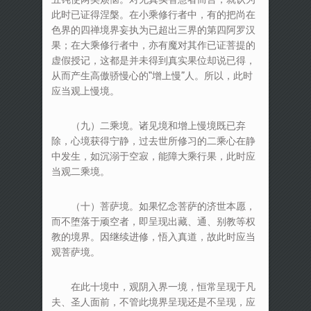
此时已证得涅槃。在小乘修行者中，有的把尚在
色界的四禅境界妄执为已超出三界的第四阿罗汉
果；在大乘修行者中，亦有魔对其作已证菩提的
虚假授记，这都是并未得到真实果位却说已得，
从而产生高傲骄慢心的“增上慢”人。所以，此时
应当观上慢境。
（九）二乘境。诸见境和增上慢境既已弃
除，心境获得宁静，过去世所修习的二乘心在静
中发生，如沉溺于空寂，能障大乘行果，此时应
当观二乘境。
（十）菩萨境。如果忆念菩萨的济世本愿，
而不堕落于顽空者，即呈现出藏、通、别教等权
教的境界。因继续进修，悟入真道，故此时应当
观菩萨境。
在此十境中，观阴入界一境，恒常呈现于凡
夫、圣人面前，不管此境界呈现还是不呈现，应