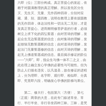
六即（位）三部分构成。真正菩提心的发起，依
赖于对圆满教理的真正理解。所以首先区分生
灭、无生灭、无量、无作四种四谛，分别对应
藏、通、别、圆四教，说明在教理上要依据圆教
的无作四谛，体达法性和一切法无二无别，才是
发真正菩提心。进而阐明修菩萨道的行者，必须
树立上求下化的四弘誓愿：由对苦谛的理解，发
起众生无边誓愿度的信念；由对集谛的理解，发
起烦恼无数誓愿断的信念；由对道谛的理解，发
起法门无量誓愿修的信念；由对灭谛的理解，发
起无上佛道誓愿成的信念。最后揭示修证的阶位
——“六即”。即，指众生与佛一体不二之义，由
此在理上确立发心学佛的必要性与可能性。但为
防止人们循名违实，以凡滥圣，故在修证的进程
上，分为理即、名字即、观行即、相似即、分真
即、究竟即六段，明确发心学佛的阶梯与果位。
第二、修大行，包括第六〈方便〉、第七
〈正观〉两章的大意，在此专门叙述常坐、常
行、半行半坐、非行非坐四种三昧。三昧，是梵