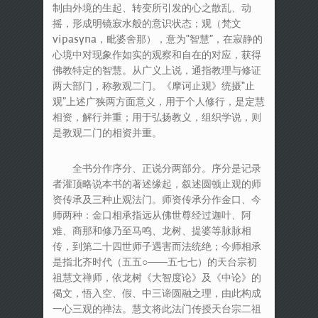
制由外境的生起、转变所引发的心之散乱、动
摇，形成明镜寂水般的意识状态；观（梵文
vipasyna，毗婆舍那），意为“智慧”，在寂静的
心境中对现象作如实的观察和自在的对应，获得
佛教特定的智慧。从广义上说，通指教理与修证
两大部门，称教观二门。《摩诃止观》统摄“止
观”上述广狭两方面意义，用于个人修行，是定慧
相资，解行并重；用于弘扬教义，组织学说，则
是教观二门的相资并重。
全书分作序分、正说分两部分。序分是记录
者灌顶略说本书的著述缘起，叙述圆顿止观的师
资传承及三种止观法门。师资传承分作金口、今
师两种：金口相承指远从佛世尊经过迦叶、阿
难、商那和修乃至马鸣、龙树、提婆等脉脉相
传，到第二十四世师子遇害而法统绝；今师相承
是指北齐时代（五五○——五七七）的天台宗初
祖慧文禅师，依龙树《大智度论》及《中论》的
偈文，悟入空、假、中三谛圆融之理，由此构成
一心三观的禅法。慧文将此法门传授天台宗二祖