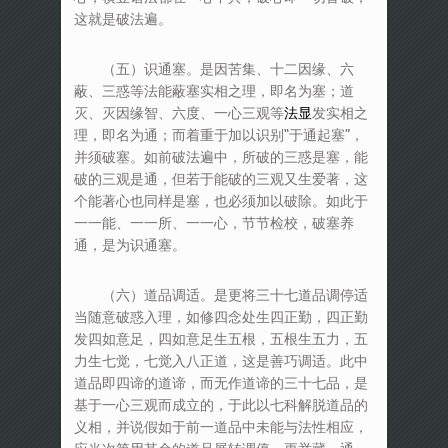
这就是破法遍。
（五）识通塞。是因苦集、十二因缘、六
蔽、三惑等法能蔽塞实相之理，即名为塞；道
灭、灭因缘智、六度、一心三观等
发实相之
法显
理，即名为通；而着重于加以识别“于通起塞”，
并须破塞。如前破法遍中，所破的三惑是塞，能
破的三观是通，但若于能破的三观又生爱著，这
个能著心也同样是塞，也必须加以破除。如此于
一一能、一一所、一一心，节节检校，破塞养
通，是为识通塞。
（六）道品调适。是更将三十七道品调停适
当随意破惑入理，如修四念处生四正勤，四正勤
发四如意足，四如意足生五根，五根生五力，五
力生七觉，七觉入八正道，这是善巧调适。此中
道品即四谛的道谛，而无作道谛的三十七品，是
基于一心三观而成立的，于此以七科解脱道品的
义相，并说假如于前一道品中未能与法性相应，