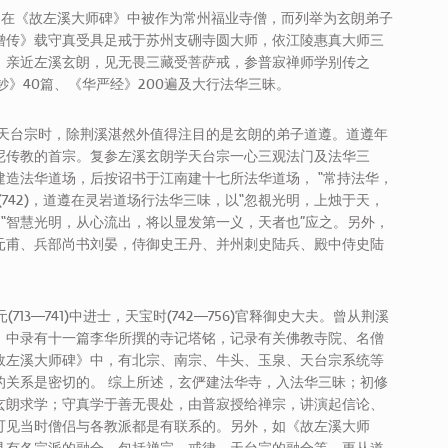
守真，在《故左溪大师碑》中被作为常州福业寺僧，而列举为玄朗弟子
僧传》载守真受具足戒于苏州支硎寺圆大师，依江陵惠真大师三
，亲近左溪玄朗，见无畏三藏受菩萨戒，参普寂禅师学别传之
钞》40篇、《华严经》200遍及大行法华三昧。
初江南天台宗时，除荆溪湛然外值得注目的是玄朗的弟子道遵。道遵年
尼传教的首宗。复参左溪玄朗学天台宗一心三观法门及法华三
造法华道场，后按诏书于江南建十七所法华道场， “常持法华，
742)，道遵在灵岩道场行法华三味，以“忽覩光明，上烛于天，
 “智慧光明，从心流出，将以显发第一义，天者也”应之。另外，
元甫、兵部尚书刘晏，侍御史王丹、并州刺史陆兵、殿中侍史陆
713—741)中进士，天宝时(742—756)官释御史大夫。曾从荆溪
》中录有十一篇李华所撰的寺记塔铭，记录有关佛教寺院、名僧
故左溪大师碑》中，有北宗、南宗、牛头、玉泉、天台宗系统等
的关系是密切的。 综上所述，玄俨建法华寺，入法华三昧；初修
玄朗求学；守真学于善无畏处，由普寂授给禅宗，讲演起信论、
可见当时僧侣与各教派都是有联系的。另外，如《故左溪大师