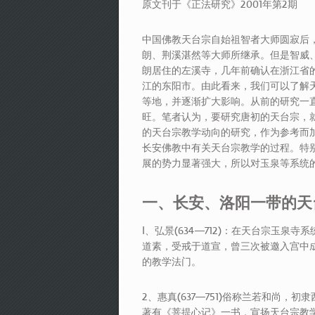
原文刊于《正法研究》2001年第2期
中国佛教天台宗自始祖智者大师圆寂后
朗、荆溪湛然等大师所继承。但是智威
朗居住的左溪寺，几年前确认在浙江省
江的东阳市。由此看来，我们可以了解
等地，并逐渐扩大影响。从前的研究一
旺。笔者认为，要研究唐初的天台宗，
的天台宗教学动向的研究，作为参考而
长安佛教中有关天台宗教学的过程。特
展的势力显著强大，所以对玉泉等系统
一、长安、洛阳一带的天
l、弘景(634—712)：在天台宗玉
道素，受戒于道宣，曾三次被邀入宫中
的教学法门。
2、惠真(637—751)俗称兰若和尚
著有《菩提心记》一书，宣扬天台宗教