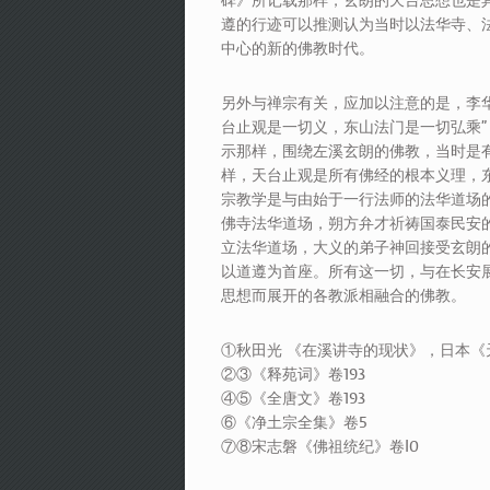
碑》所记载那样，玄朗的天台思想也是
遵的行迹可以推测认为当时以法华寺、
中心的新的佛教时代。
另外与禅宗有关，应加以注意的是，李
台止观是一切义，东山法门是一切弘乘
示那样，围绕左溪玄朗的佛教，当时是
样，天台止观是所有佛经的根本义理，
宗教学是与由始于一行法师的法华道场
佛寺法华道场，朔方弁才祈祷国泰民安
立法华道场，大义的弟子神回接受玄朗
以道遵为首座。所有这一切，与在长安
思想而展开的各教派相融合的佛教。
①秋田光 《在溪讲寺的现状》，日本《
②③《释苑词》卷193
④⑤《全唐文》卷193
⑥《净土宗全集》卷5
⑦⑧宋志磐《佛祖统纪》卷l0