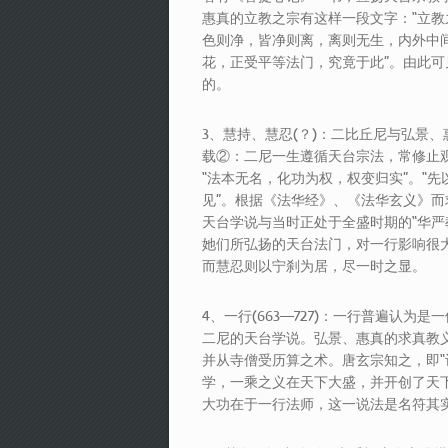
惠真的立教之宗有这样一段文字：“立
色则净，皆净则离，离则无生，内外中
花，正受平等法门，究竟于此”。由此
的。
3、慧持、慧忍(？)：二比丘尼与弘景
载②：二尼一生遵循天台宗法，常修止观
“法本无名，化功为权，权变归实”。“
见”。根据《法华经》、《法华玄义》
天台学说与当时正处于全盛时期的“华严
她们所弘扬的天台法门，对一行影响很大
而慧忍则以宁刹为居，尽一时之显。
4、一行(663—727)：一行普遍认
二尼的天台学说。弘景、惠真的求真教
并从寺僧受历算之术。唐玄宗知之，即“
学，一乘之义在天下大盛，并开创了天
大功在于一行法师，这一说法是名符其