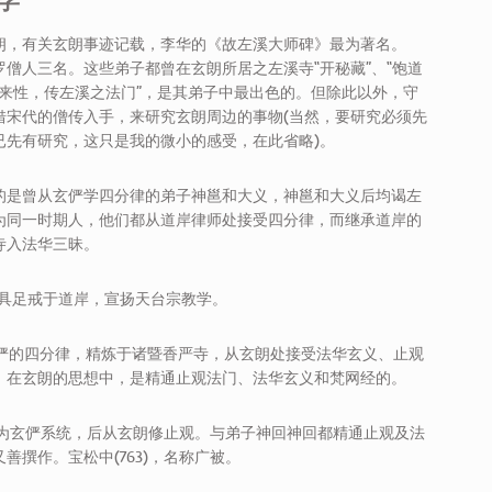
学
朗，有关玄朗事迹记载，李华的《故左溪大师碑》最为著名。
僧人三名。这些弟子都曾在玄朗所居之左溪寺“开秘藏”、“饱道
见如来性，传左溪之法门”，是其弟子中最出色的。但除此以外，守
借宋代的僧传入手，来研究玄朗周边的事物(当然，要研究必须先
已先有研究，这只是我的微小的感受，在此省略)。
而注目的是曾从玄俨学四分律的弟子神邕和大义，神邕和大义后均谒左
为同一时期人，他们都从道岸律师处接受四分律，而继承道岸的
寺入法华三昧。
同受具足戒于道岸，宣扬天台宗教学。
华寺玄俨的四分律，精炼于诸暨香严寺，从玄朗处接受法华玄义、止观
，在玄朗的思想中，是精通止观法门、法华玄义和梵网经的。
寺。初为玄俨系统，后从玄朗修止观。与弟子神回神回都精通止观及法
撰作。宝松中(763)，名称广被。