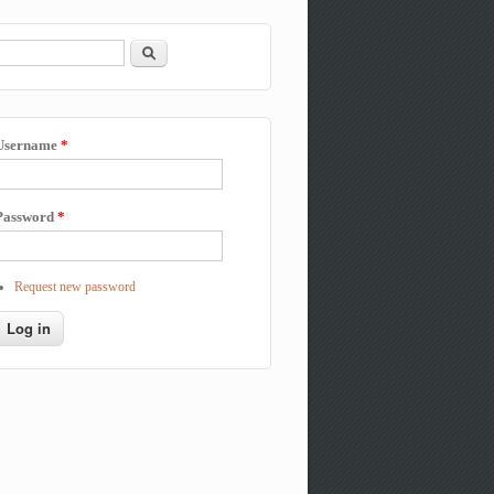
Search
Search form
Username
*
Password
*
Request new password