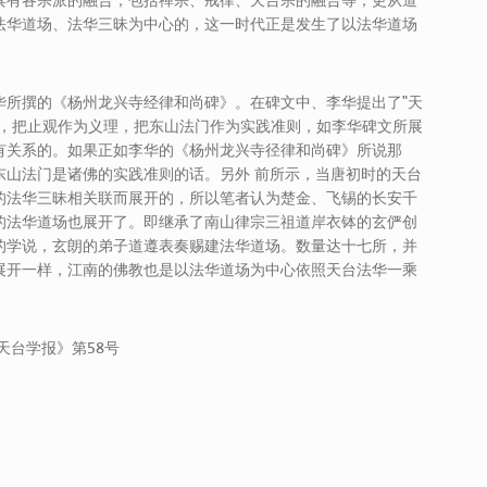
具有各宗派的融合，包括禅宗、戒律、天台宗的融合等，更从道
法华道场、法华三昧为中心的，这一时代正是发生了以法华道场
华所撰的《杨州龙兴寺经律和尚碑》。在碑文中、李华提出了“天
”，把止观作为义理，把东山法门作为实践准则，如李华碑文所展
有关系的。如果正如李华的《杨州龙兴寺径律和尚碑》所说那
东山法门是诸佛的实践准则的话。另外 前所示，当唐初时的天台
的法华三昧相关联而展开的，所以笔者认为楚金、飞锡的长安千
的法华道场也展开了。即继承了南山律宗三祖道岸衣钵的玄俨创
的学说，玄朗的弟子道遵表奏赐建法华道场。数量达十七所，并
展开一样，江南的佛教也是以法华道场为中心依照天台法华一乘
天台学报》第58号