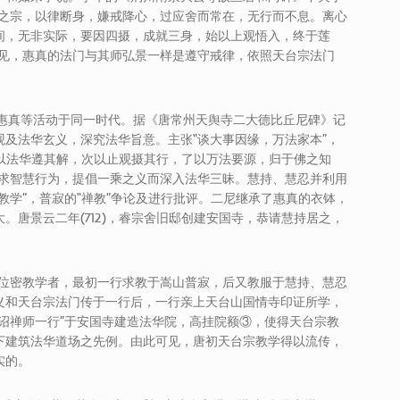
教之宗，以律断身，嫌戒降心，过应舍而常在，无行而不息。离心
间，无非实际，要因四摄，成就三身，始以上观悟入，终于莲
可见，惠真的法门与其师弘景一样是遵守戒律，依照天台宗法门
、惠真等活动于同一时代。据《唐常州天舆寺二大德比丘尼碑》记
及法华玄义，深究法华旨意。主张“谈大事因缘，万法家本”，
先以法华遵其解，次以止观摄其行，了以万法要源，归于佛之知
而求智慧行为，提倡一乘之义而深入法华三昧。慧持、慧忍并利用
教学”，普寂的“禅教”争论及进行批评。二尼继承了惠真的衣钵，
。唐景云二年(712)，睿宗舍旧邸创建安国寺，恭请慧持居之，
为是一位密教学者，最初一行求教于嵩山普寂，后又教服于慧持、慧忍
义和天台宗法门传于一行后，一行亲上天台山国情寺印证所学，
诏禅师一行”于安国寺建造法华院，高挂院额③，使得天台宗教
下建筑法华道场之先例。由此可见，唐初天台宗教学得以流传，
实的。