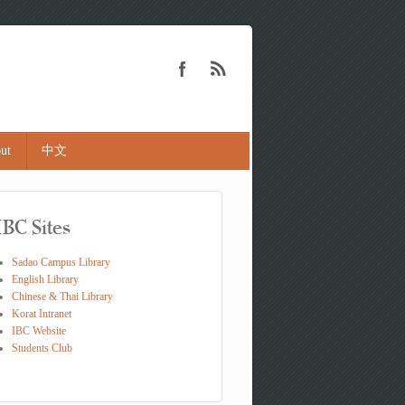
ut
中文
IBC Sites
Sadao Campus Library
English Library
Chinese & Thai Library
Korat Intranet
IBC Website
Students Club