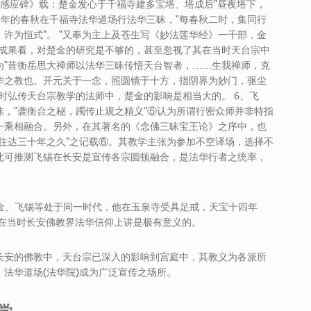
塔感应碑》载：楚金发心于千福寺建多宝塔、塔成后“昼夜塔下，
，每年的春秋在千福寺法华道场行法华三昧，“每春秋二时，集同行
许为恒式”。 “又奉为主上及苍生写《妙法莲华经》一千部，金
究成果看，对楚金的研究是不够的，甚至忽视了其在当时天台宗中
为“昔衡岳思大禅师以法华三昧传悟天台智者，……生我禅师，克
华之教也。开元关于一念，照圆镜于十方，指阴界为妙门，驱尘
时弘传天台宗教学的法师中，楚金的影响是相当大的。 6、飞
，“袭衡台之秘，躅传止观之精义”⑤认为所谓行密众师并非特指
一乘相融合。另外，在其著名的《念佛三昧宝王论》之序中，也
住达三十年之久”之记载⑥。其教学主张为参加不空译场，选择不
此可推测飞锡在长安是宣传各宗圆顿融合，是法华行者之统率，
乎与楚金、飞锡等处于同一时代，他在玉泉寺受具足戒，天宝十四年
，这在当时长安佛教界法华信仰上讲是极有意义的。
长安的佛教中，天台宗已深入的影响到宫庭中，其教义为各派所
法华道场(法华院)成为广泛宣传之场所。