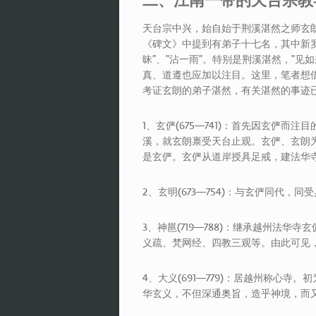
二、江南一带的天台宗教
天台宗中兴，始自始于荆溪湛然之师玄
《碑文》中提到有弟子十七名，其中新罗
昧”、“沾一雨”。特别是荆溪湛然，“
真、道遵也应加以注目。这里，笔者想
考证玄朗的弟子湛然，有关湛然的事迹
1、玄俨(675—741)：首先因玄俨
溪，就玄朗禀受天台止观。玄俨、玄朗
是玄俨。玄俨从道岸授具足戒，建法华
2、玄明(673—754)：与玄俨同代，
3、神邕(719—788)：继承越州法
义疏、梵网经、四教三观等。由此可见
4、大义(691—779)：居越州称心
华玄义，不但深通奥旨，造乎神境，而又善