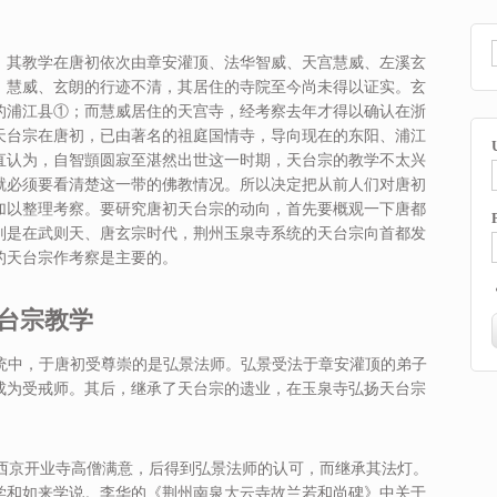
，其教学在唐初依次由章安灌顶、法华智威、天宫慧威、左溪玄
、慧威、玄朗的行迹不清，其居住的寺院至今尚未得以证实。玄
的浦江县①；而慧威居住的天宫寺，经考察去年才得以确认在浙
天台宗在唐初，已由著名的祖庭国情寺，导向现在的东阳、浦江
直认为，自智顗圆寂至湛然出世这一时期，天台宗的教学不太兴
就必须要看清楚这一带的佛教情况。所以决定把从前人们对唐初
加以整理考察。要研究唐初天台宗的动向，首先要概观一下唐都
别是在武则天、唐玄宗时代，荆州玉泉寺系统的天台宗向首都发
的天台宗作考察是主要的。
台宗教学
泉寺系统中，于唐初受尊崇的是弘景法师。弘景受法于章安灌顶的弟子
成为受戒师。其后，继承了天台宗的遗业，在玉泉寺弘扬天台宗
，初隶西京开业寺高僧满意，后得到弘景法师的认可，而继承其法灯。
学和如来学说。李华的《荆州南泉大云寺故兰若和尚碑》中关于