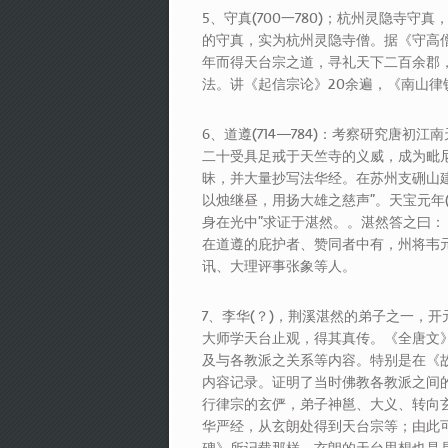
5、守真(700一780)；杭州灵隐寺
的守真，实为杭州灵隐寺僧。据《守高
年而得天台宗之道，寻礼天下二百余郡
法。讲《起信宗论》20余遍，《南山律
6、道遵(714—784)：考察研究唐
二十受具足戒于天竺寺的义威，成为毗
昧，并大量抄写法华经。在苏州支硎山建
以烛继昼，用扬大雄之慈声”。天宝元年(
身在光中”求证于湛然。。湛然答之曰：
在道遵的庇护者、赞同者中有，州将韦
讯、大理评事张象等人。
7、李华(？)，荆溪湛然的弟子之一，开元(
大师学天台止观，得其真传。《全唐文
及与各教派之关系等内容。特别是在《
内容记录。证明了当时佛教各教派之间
行律宗的玄俨，弟子神邕、大义、转向
华严经，从玄朗处得到天台宗等；由此