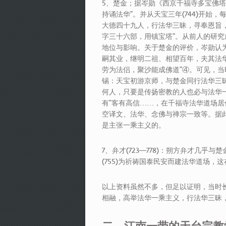
5、楚金；据岑勋《西京千福寺多宝佛
持诵法华”。并从天宝三年(744)开始
大德四十九人，行法华三昧，寻奉恩旨，
字三十六部，用镇宝塔”。从前人的研
地位与影响。关于楚金的评价，岑勋认
嗣其业，继明二祖、相望百年，夫其法
劳为法侣，聚沙能成佛道”④。可见，当
锡：天宝初游京师，与楚金同行法华三昧
何人，只要是传扬密教的人也必与法华
有“客有高信……，在千福寺法华道场居
空译文、法华、念佛与禅宗一致等。据
是主张一乘主义的。
7、弁才(723—778)：朔方弁才几
(755)为祈祷国泰民安而建法华道场
以上资料虽然不多，但足以证明，当时
相融，高举法华一乘主义，行法华三昧，