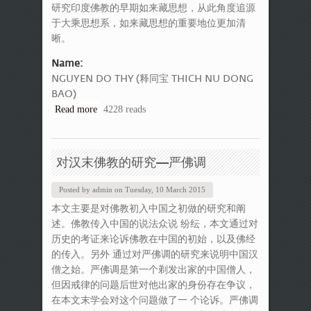
研究印度佛教的早期如来藏思想，从此角度追源
于大乘思想系，如来藏思想的重要地位更加清
晰。
Name:
NGUYEN DO THY (释同宝 THICH NU DONG
BAO)
Read more
about 大乘佛教的如来藏思想
4228 reads
对汉末佛教的研究—严佛调
Posted by
admin
on
Tuesday, 10 March 2015
本文主要是对佛教初入中国之初做的研究和阐
述。佛教传入中国的说法众说 纷纭，本文通过对
历史的考证来论诉佛教在中国的初始，以及佛经
的传入。另外 通过对严佛调的研究来说明中国汉
僧之始。严佛调是第一个剃发出家的中国僧人，
但因戒律的问题后世对他出家的身份存在争议，
在本文末学会对这个问题做了一 个论诉。严佛调