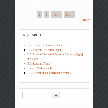
1
2
next ›
last »
Pages
more
RESEARCH
IBC Professors' Research Paper
IBC Students' Research Paper
IBC Students' Research Paper in Chinese 学生研
究小论文
IBC Students Thesis
Chinese Meditation Texts
IBC International Conference/Seminers
Search
Search form