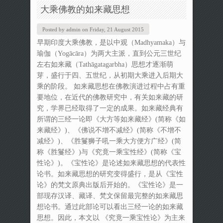
大乘佛教的如来藏思想
Posted by
admin
on
Friday, 21 August 2015
早期印度大乘佛教，是以中观（Madhyamaka）与
瑜伽（Yogācāra）为两大主派，直到公元三世纪
左右如来藏（Tathāgatagarbha）思想才逐渐萌
芽，盛行于四、五世纪，从初期大乘进入后期大
乘的阶段。 如来藏思想在佛教演进过程中占有重
要地位，在近代的佛教研究中，有关如来藏的研
究，学界已经取得了一定的成果。如来藏经典有
所谓的三经一论即《大方等如来藏经》(简称《如
来藏经》)、《佛说不增不减经》(简称《不增不
减经》)、《胜鬘狮子吼一乘大方便方广经》(简
称《胜鬘经》)与《究竟一乘宝性经》(简称《宝
性论》)。《宝性论》是论述如来藏思想的代表性
论书。如来藏思想的研究变得盛行，是从《宝性
论》的梵文原典出版后开始的。《宝性论》是一
部现存汉译、藏译、梵文保留最完整的如来藏思
想论书。通过此部论可以看出三经一论的如来藏
思想。因此，本文以 《究竟一乘宝性论》为主来