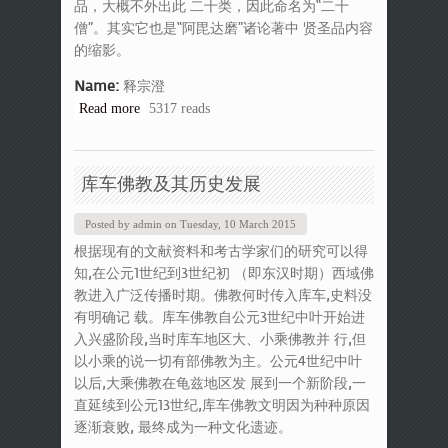
品，大概不外出此 二十类，因此命名为“二十
僧”。其实它也是“阿毘达磨”诸论著中 贤圣品内容
的缩影。
Name:
释宗澄
Read more
about 《赛仓·阿旺扎西二十僧的论
5317 reads
述》译文
库车佛教及其历史发展
Posted by
admin
on
Tuesday, 10 March 2015
根据现有的文献资料和考古学家们的研究可以得
知,在公元1世纪到3世纪初 （即东汉时期）西域佛
教进入广泛传播时期。佛教何时传入库车,史料没
有明确记 载。库车佛教自公元3世纪中叶开始进
入兴盛阶段,当时库车地区大、小乘佛教并 行,但
以小乘的说一切有部佛教为主。公元4世纪中叶
以后,大乘佛教在龟兹地区发 展到一个新阶段,一
直延续到公元13世纪,库车佛教文明因为种种原因
逐渐衰败, 最终成为一种文化遗迹。