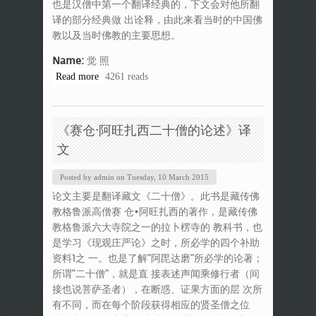
也是汉僧中第一个翻译经典的，下文会对他所翻
译的部分经典做 出诠释，由此来看当时的中国佛
教以及当时佛教的主要思想。
Name:
觉 照
Read more
about 对汉末佛教的研究—严佛调
4261 reads
《赛仓·阿旺扎西二十僧的论述》译
文
Posted by
admin
on
Tuesday, 10 March 2015
论文主要是翻译藏文《二十僧》。此书是藏传佛
教格鲁派高僧赛 仓•阿旺扎西的著作，是藏传佛
教格鲁派六大寺院之一的拉卜楞寺的 教科书，也
是学习《现观庄严论》之时，所必学的四个补助
资料1之 一。也是了解“阿毘达磨”所必学的论著；
所谓“二十僧”，就是直 接表述声闻乘修行者（间
接也说菩萨圣者），在断惑、证果方面的层 次所
有不同，而在每个阶段获得相应的贤圣僧之位