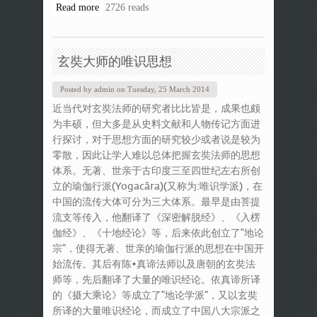
Read more
about MA Thesis 2014
2726 reads
玄奘大师的唯识思想
Posted by
admin
on
Tuesday, 25 March 2014
近当代对玄奘法师的研究者比比皆是，成果也颇
为丰硕，但大多是从史料文献和人物传记方面进
行探讨，对于思想方面的研究较少或者说是较为
零散，因此让学人难以总体把握玄奘法师的思想
体系。无著、世亲于古印度三至四世纪左右所创
立的瑜伽行派(Yogacāra)(又称为:唯识学派)，在
中国的流传大体可分为三大体系。最早是由菩提
流支等传入，他翻译了《深密解脱经》、《入楞
伽经》、《十地经论》等，后来依此创立了“地论
宗”，使得无著、世亲的瑜伽行派的思想在中国开
始流传。其后有陈•真谛法师以及唐朝的玄奘法
师等，先后翻译了大量的唯识经论。依真谛所译
的《摄大乘论》等成立了“地论学派”，又以玄奘
所译的大量唯识经论，而成立了中国八大宗派之