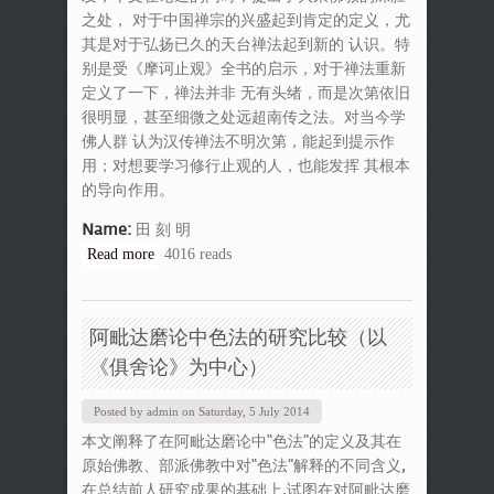
之处， 对于中国禅宗的兴盛起到肯定的定义，尤
其是对于弘扬已久的天台禅法起到新的 认识。特
别是受《摩诃止观》全书的启示，对于禅法重新
定义了一下，禅法并非 无有头绪，而是次第依旧
很明显，甚至细微之处远超南传之法。对当今学
佛人群 认为汉传禅法不明次第，能起到提示作
用；对想要学习修行止观的人，也能发挥 其根本
的导向作用。
Name:
田 刻 明
Read more
about 关于禅定境中诸禅发相的研究
4016 reads
阿毗达磨论中色法的研究比较（以
《俱舍论》为中心）
Posted by
admin
on
Saturday, 5 July 2014
本文阐释了在阿毗达磨论中“色法”的定义及其在
原始佛教、部派佛教中对“色法”解释的不同含义,
在总结前人研究成果的基础上,试图在对阿毗达磨