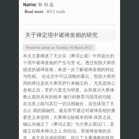
Name:
释 明 蕴
Read more
about 库车佛教及其历史发展
4015 reads
关于禅定境中诸禅发相的研究
Posted by
admin
on
Tuesday, 10 March 2015
本文主要阐述了天台宗《摩诃止观》中所提出的
十境中诸禅发相的产生与变 化。透过智顗大师所
描述的诸禅发相，来进一步了解诸禅发相的特征
与性相。 在论文中可以清晰的看出，智顗大师所
用的禅法是依大乘菩萨行来确立的， 尤其是慈心
发相之后，菩萨六度尤为明显。从而展示大乘佛
教止观所具有的根本 修行的教育与指导的功能，
在法意上能与其它一切法相融合，这也体现了天
台止 观的圆融性。最后章节通过对诸禅发相的重
要意义来说明，大乘禅法较根本四禅 殊胜之处。
确认并确立了《摩诃止观》为大乘止观法门，是
建立在根本禅法之上 的结论。受诸禅发相的启
发，本文在论述的同时，提出了大乘佛教的殊胜