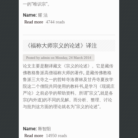
一的“唯识宗”。
Name:
耀 法
Read more
about 玄奘大师的唯识思想
4744 reads
《福称大师宗义的论述》译注
Posted by
admin
on
Monday, 24 March 2014
论文主要是翻译藏文《宗义的论述》。它是藏传
佛教格鲁派高僧福称大师的著作, 是藏传佛教格
鲁派三大寺之一的哲蚌寺洛赛林及甘丹寺夏孜学
院这二个僧院共同使用的教科书,是学习《现观庄
严论》之前必学的帮助资料。所谓“宗义”,就是各
宗(内外道)的不同的见解。而分析、整理、讨论
与批判这方面的理论就名为“宗义的论述”。
Name:
释智阳
Read more
about 《福称大师宗义的论述》译注
14950 reads